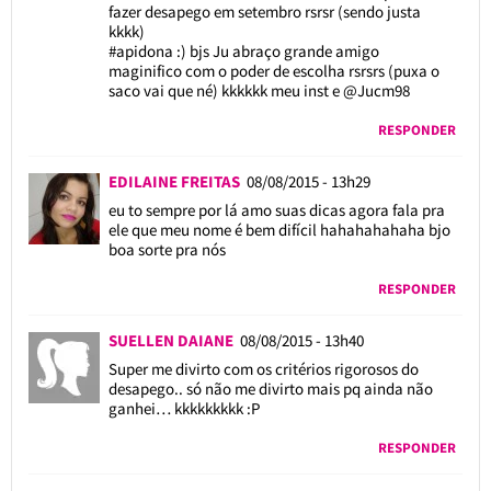
fazer desapego em setembro rsrsr (sendo justa
kkkk)
#apidona :) bjs Ju abraço grande amigo
maginifico com o poder de escolha rsrsrs (puxa o
saco vai que né) kkkkkk meu inst e @Jucm98
RESPONDER
EDILAINE FREITAS
08/08/2015 - 13h29
eu to sempre por lá amo suas dicas agora fala pra
ele que meu nome é bem difícil hahahahahaha bjo
boa sorte pra nós
RESPONDER
SUELLEN DAIANE
08/08/2015 - 13h40
Super me divirto com os critérios rigorosos do
desapego.. só não me divirto mais pq ainda não
ganhei… kkkkkkkkk :P
RESPONDER