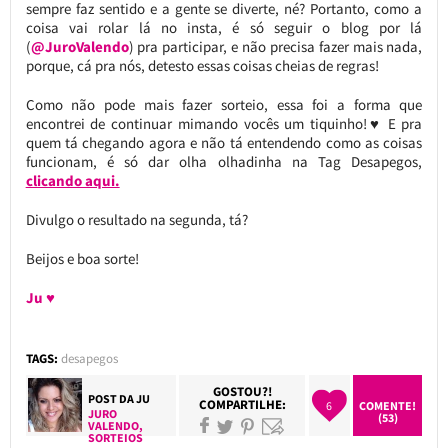
sempre faz sentido e a gente se diverte, né? Portanto, como a
coisa vai rolar lá no insta, é só seguir o blog por lá
(
@JuroValendo
) pra participar, e não precisa fazer mais nada,
porque, cá pra nós, detesto essas coisas cheias de regras!
Como não pode mais fazer sorteio, essa foi a forma que
encontrei de continuar mimando vocês um tiquinho!♥ E pra
quem tá chegando agora e não tá entendendo como as coisas
funcionam, é só dar olha olhadinha na Tag Desapegos,
clicando aqui.
Divulgo o resultado na segunda, tá?
Beijos e boa sorte!
Ju ♥
TAGS:
desapegos
GOSTOU?!
POST DA
JU
COMPARTILHE:
6
COMENTE!
JURO
(53)
VALENDO
,
SORTEIOS