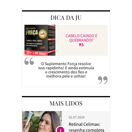
Preparando a c
DICA DA JU
CABELO CAINDO E
QUEBRANDO?
R$
O Suplemento Força resolve
isso rapidinho! E ainda estimula
o crescimento dos fios e
melhora pele e unhas!
MAIS LIDOS
02.07.2026
Retinal Celimax:
resenha completa
1