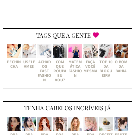
TAGS QUE A GENTE
PECHIN
USEI E
ACHAD
COM
MATEM
FAÇA
TOP 10
O BOM
CHA
AMEI!
OS
QUE
ÁTICA
VOCÊ
DA
DA
FAST
ROUPA
FASHIO
MESMA
BLOGU
BAHIA
FASHIO
EU
N
EIRA
N
VOU?
TENHA CABELOS INCRÍVEIS JÁ
PRA
PRA
PRA
PRA
PRA
PRA
RECEIT
PENTE