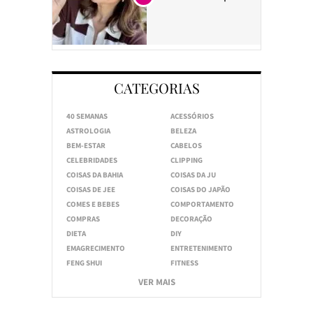
CATEGORIAS
40 SEMANAS
ACESSÓRIOS
ASTROLOGIA
BELEZA
BEM-ESTAR
CABELOS
CELEBRIDADES
CLIPPING
COISAS DA BAHIA
COISAS DA JU
COISAS DE JEE
COISAS DO JAPÃO
COMES E BEBES
COMPORTAMENTO
COMPRAS
DECORAÇÃO
DIETA
DIY
EMAGRECIMENTO
ENTRETENIMENTO
FENG SHUI
FITNESS
VER MAIS