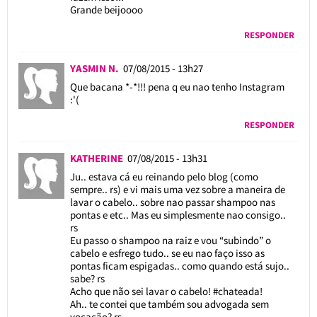
Grande beijoooo
RESPONDER
YASMIN N.
07/08/2015 - 13h27
Que bacana *-*!!! pena q eu nao tenho Instagram
:'(
RESPONDER
KATHERINE
07/08/2015 - 13h31
Ju.. estava cá eu reinando pelo blog (como
sempre.. rs) e vi mais uma vez sobre a maneira de
lavar o cabelo.. sobre nao passar shampoo nas
pontas e etc.. Mas eu simplesmente nao consigo..
rs
Eu passo o shampoo na raiz e vou “subindo” o
cabelo e esfrego tudo.. se eu nao faço isso as
pontas ficam espigadas.. como quando está sujo..
sabe? rs
Acho que não sei lavar o cabelo! #chateada!
Ah.. te contei que também sou advogada sem
vocação? rs