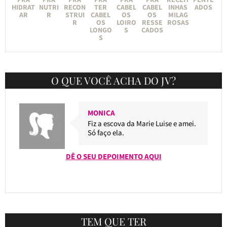
HIDRAT
NUTRI
RECON
TER
CABEL
CABEL
INHAS
ADOS
AR
R
STRUI
CABEL
OS
OS
MILAG
R
OS
LOIRO
RESSE
ROSAS
LONGO
S
CADOS
S
O QUE VOCÊ ACHA DO JV?
MONICA
Fiz a escova da Marie Luise e amei.
Só faço ela.
DÊ O SEU DEPOIMENTO AQUI
TEM QUE TER