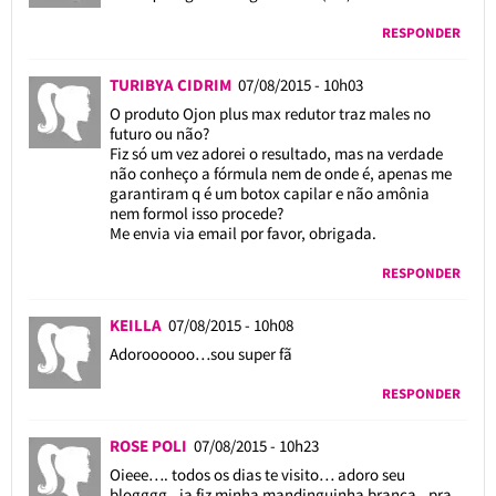
RESPONDER
TURIBYA CIDRIM
07/08/2015 - 10h03
O produto Ojon plus max redutor traz males no
futuro ou não?
Fiz só um vez adorei o resultado, mas na verdade
não conheço a fórmula nem de onde é, apenas me
garantiram q é um botox capilar e não amônia
nem formol isso procede?
Me envia via email por favor, obrigada.
RESPONDER
KEILLA
07/08/2015 - 10h08
Adoroooooo…sou super fã
RESPONDER
ROSE POLI
07/08/2015 - 10h23
Oieee…. todos os dias te visito… adoro seu
blogggg.. ja fiz minha mandinguinha branca.. pra