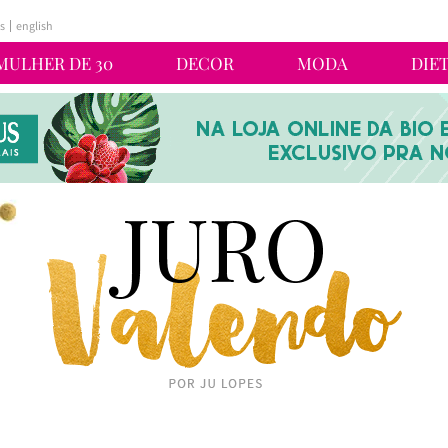
s
english
MULHER DE 30
DECOR
MODA
DIE