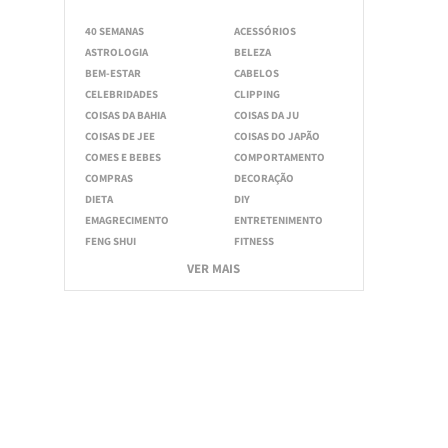
40 SEMANAS
ACESSÓRIOS
ASTROLOGIA
BELEZA
BEM-ESTAR
CABELOS
CELEBRIDADES
CLIPPING
COISAS DA BAHIA
COISAS DA JU
COISAS DE JEE
COISAS DO JAPÃO
COMES E BEBES
COMPORTAMENTO
COMPRAS
DECORAÇÃO
DIETA
DIY
EMAGRECIMENTO
ENTRETENIMENTO
FENG SHUI
FITNESS
VER MAIS