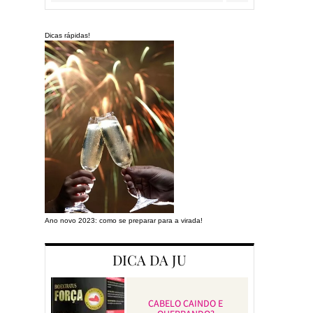
Dicas rápidas!
Ano novo 2023: como se preparar para a virada!
Preparando a cas
DICA DA JU
CABELO CAINDO E