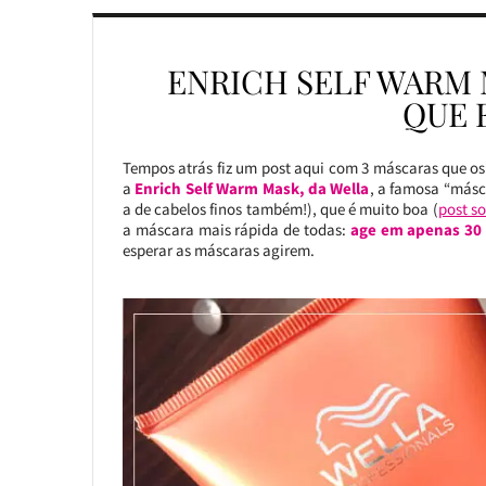
ENRICH SELF WARM 
QUE 
Tempos atrás fiz um post aqui com 3 máscaras que os
a
Enrich Self Warm Mask, da Wella
, a famosa “másc
a de cabelos finos também!), que é muito boa (
post so
a máscara mais rápida de todas:
age em apenas 30
esperar as máscaras agirem.