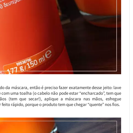
do da máscara, então é preciso fazer exatamente desse jeito: lave
com uma toalha (o cabelo não pode estar “encharcado”, tem que
ãos (tem que secar!), aplique a máscara nas mãos, esfregue
r feito rápido, porque o produto tem que chegar “quente” nos fios.