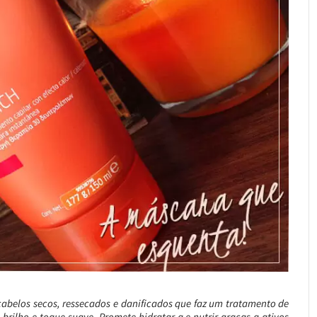
abelos secos, ressecados e danificados que faz um tratamento de
brilho e toque suave. Promete hidratar a e nutrir graças a ativos