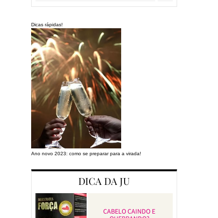
Dicas rápidas!
Ano novo 2023: como se preparar para a virada!
Preparando a cas
DICA DA JU
CABELO CAINDO E