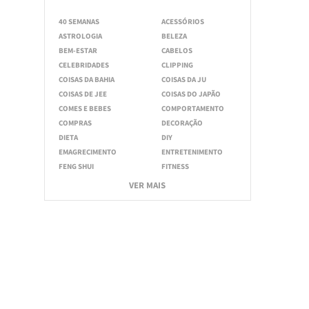
40 SEMANAS
ACESSÓRIOS
ASTROLOGIA
BELEZA
BEM-ESTAR
CABELOS
CELEBRIDADES
CLIPPING
COISAS DA BAHIA
COISAS DA JU
COISAS DE JEE
COISAS DO JAPÃO
COMES E BEBES
COMPORTAMENTO
COMPRAS
DECORAÇÃO
DIETA
DIY
EMAGRECIMENTO
ENTRETENIMENTO
FENG SHUI
FITNESS
VER MAIS