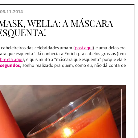
06.11.2014
MASK, WELLA: A MÁSCARA
ESQUENTA!
 cabeleireiros das celebridades amam (
post aqui
) e uma delas era
ara que esquenta”. Já conhecia a Enrich pra cabelos grossos (tem
bre ela aqui
), e quis muito a “máscara que esquenta” porque ela é
 segundos
, sonho realizado pra quem, como eu, não dá conta de