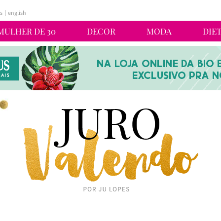
s
english
MULHER DE 30
DECOR
MODA
DIE