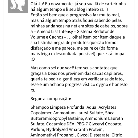
Olá Ju! Eu novamente, já sou sua fã de carteirinha
há algum tempo e li seu blog inteiro rs. :)
Então sei bem que a progressiva faz muito mal,
mas há algum tempo atrás fiquei sabendo pelas
minhas andanças na net em sites de cabelos, sobre
a – Amend Liss Intensy – Sistema Redutor de
Volume e Cachos – … olhei item por item daquela
sua listinha negra de produtos que são formol
disfarçado e me parece, me pa re ce (da forma
mais leiga e desconfiada possível) que está limpa.
:O
Mas como sei que você tem seus contatos que
graças a Deus nos previnem das cacas capilares,
queria te pedir a gentileza em verificar se de fato,
esse é um achado progressivístico dygno e honesto
rs.
Segue a composição:
Shampoo Limpeza Profunda: Aqua, Acrylates
Copolymer, Ammonium Lauryl Sulfate, Shea
Butteramidopropyl Betaine, Ammonium Laureth
Sulfate, Cocamide DEA, PEG-7 Glyceryl Cocoate,
Parfum, Hydrolyzed Amaranth Protein,
Aminomethyl Propanol, Glycol Distearate, Citric