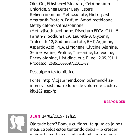
Olus Oil, Ethylhexyl Stearate, Cetrimonium
Chloride, Shea Butter Cetyl Esters,
Behentrimonium Methosulfate, Hidrolyzed
Amaranth Protein, Parfum, Amodimethicone,
Methylchloroisothiazolinone
/Methylisothiazolinone, Disodium EDTA, C11-15
Pareth-7, Sodium PCA, Laureth-9, Glycerin,
Trideceth-12, Sodium Lactate, BHT, Arginine,
Aspartic Acid, PCA, Limonene, Glycine, Alanine,
Serine, Valine, Proline, Threonine, Isoleucine,
Phenylalanine, Histidine. Aut. Func.: 2.05.591-1 –
Processo: 25351.066597/2011-67.
Desculpe o texto bíblico!
Fonte:
http://loja.amend.com.br/amend-liss-
intensy—sistema-redutor-de-volume-e-cachos—
kit-182.aspx/p
RESPONDER
JEAN
14/02/2015 - 17h29
Ola tudo bem? Bom ju eu fiz muita quimica ja nos
meus cabelos estou tentando deixa – lo crescer
mais esta muito rececado e danificado, queria