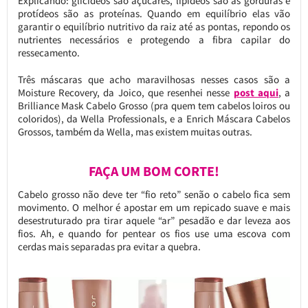
Explicando: glicídeos são açúcares, lipídeos são as gorduras e
protídeos são as proteínas. Quando em equilíbrio elas vão
garantir o equilíbrio nutritivo da raiz até as pontas, repondo os
nutrientes necessários e protegendo a fibra capilar do
ressecamento.
Três máscaras que acho maravilhosas nesses casos são a
Moisture Recovery, da Joico, que resenhei nesse
post aqui
, a
Brilliance Mask Cabelo Grosso (pra quem tem cabelos loiros ou
coloridos), da Wella Professionals, e a Enrich Máscara Cabelos
Grossos, também da Wella, mas existem muitas outras.
FAÇA UM BOM CORTE!
Cabelo grosso não deve ter “fio reto” senão o cabelo fica sem
movimento. O melhor é apostar em um repicado suave e mais
desestruturado pra tirar aquele “ar” pesadão e dar leveza aos
fios. Ah, e quando for pentear os fios use uma escova com
cerdas mais separadas pra evitar a quebra.