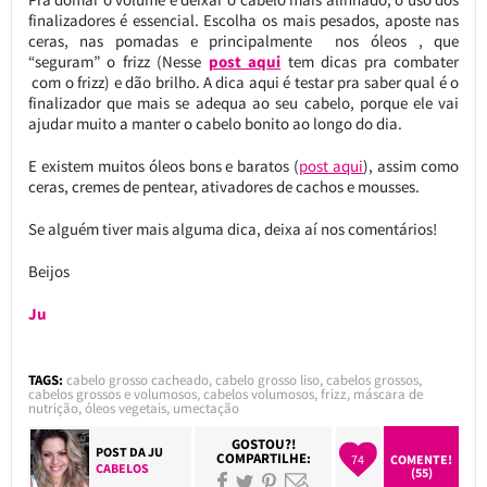
finalizadores é essencial. Escolha os mais pesados, aposte nas
ceras, nas pomadas e principalmente nos óleos , que
“seguram” o frizz (Nesse
post aqui
tem dicas pra combater
com o frizz) e dão brilho. A dica aqui é testar pra saber qual é o
finalizador que mais se adequa ao seu cabelo, porque ele vai
ajudar muito a manter o cabelo bonito ao longo do dia.
E existem muitos óleos bons e baratos (
post aqui
), assim como
ceras, cremes de pentear, ativadores de cachos e mousses.
Se alguém tiver mais alguma dica, deixa aí nos comentários!
Beijos
Ju
TAGS:
cabelo grosso cacheado
,
cabelo grosso liso
,
cabelos grossos
,
cabelos grossos e volumosos
,
cabelos volumosos
,
frizz
,
máscara de
nutrição
,
óleos vegetais
,
umectação
GOSTOU?!
POST DA
JU
COMPARTILHE:
74
COMENTE!
CABELOS
(55)