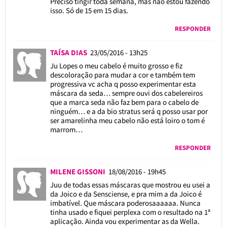
Preciso tingir toda semana, mas não estou fazendo
isso. Só de 15 em 15 dias.
RESPONDER
TAÍSA DIAS
23/05/2016 - 13h25
Ju Lopes o meu cabelo é muito grosso e fiz
descoloração para mudar a cor e também tem
progressiva vc acha q posso experimentar esta
máscara da seda… sempre ouvi dos cabelereiros
que a marca seda não faz bem para o cabelo de
ninguém… e a da bio stratus será q posso usar por
ser amarelinha meu cabelo não está loiro o tom é
marrom…
RESPONDER
MILENE GISSONI
18/08/2016 - 19h45
Juu de todas essas máscaras que mostrou eu usei a
da Joico e da Sensciense, e pra mim a da Joico é
imbatível. Que máscara poderosaaaaaa. Nunca
tinha usado e fiquei perplexa com o resultado na 1ª
aplicação. Ainda vou experimentar as da Wella.