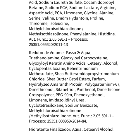
Acid, Sodium Laureth Sulfate, Cocamidopropyl
Betaine, Sodium PCA, Sodium Lactate, Arginine,
Aspartic Acid, PCA, Limonene, Glycine, Alanine,
Serine, Valine, Dmdm Hydantoin, Proline,
Threonine, Isoleucine,
Methylchloroisothiazolinone /
Methylsothiazolinone, Phenylalanine, Histidine.
Aut. Func.: 2.05.591-1 – Processo:
25351.066620/2011-13
Redutor de Volume- Passo 2: Aqua,
Triethanolamine, Glyoxyloyl Carbocysteine,
Glyoxyloyl Keratin Amino Acids, Cetearyl Alcohol,
Cyclopentasiloxane, Behentrimonium
Methosulfate, Shea Butteramidopropyltrimonium
Chloride, Shea Butter Cetyl Esters, Parfum,
Hydrolyzed Amaranth Protein, Polyquaternium-67,
Dimethiconol, Silanetriol, Panthenol, Dimethicone
Crosspolymer, PEG-90m, Phenoxyethanol,
Limonene, Imidazolidinyl Urea,
Cyclotetrasiloxane, Sodium Benzoate,
Methylchloroisothiazolinone
/Methylisothiazolinone. Aut. Func.: 2.05.591-1 –
Processo: 25351.008959/2014-84.
Hidratante Finalizador: Aqua, Cetearyl Alcohol,