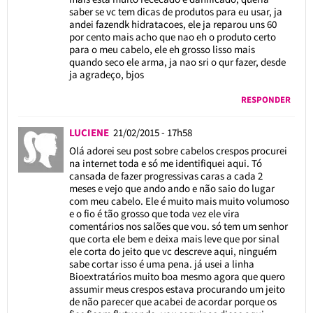
saber se vc tem dicas de produtos para eu usar, ja
andei fazendk hidratacoes, ele ja reparou uns 60
por cento mais acho que nao eh o produto certo
para o meu cabelo, ele eh grosso lisso mais
quando seco ele arma, ja nao sri o qur fazer, desde
ja agradeço, bjos
RESPONDER
LUCIENE
21/02/2015 - 17h58
Olá adorei seu post sobre cabelos crespos procurei
na internet toda e só me identifiquei aqui. Tó
cansada de fazer progressivas caras a cada 2
meses e vejo que ando ando e não saio do lugar
com meu cabelo. Ele é muito mais muito volumoso
e o fio é tão grosso que toda vez ele vira
comentários nos salões que vou. só tem um senhor
que corta ele bem e deixa mais leve que por sinal
ele corta do jeito que vc descreve aqui, ninguém
sabe cortar isso é uma pena. já usei a linha
Bioextratários muito boa mesmo agora que quero
assumir meus crespos estava procurando um jeito
de não parecer que acabei de acordar porque os