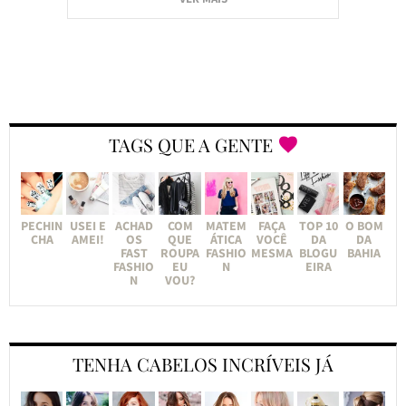
TAGS QUE A GENTE
PECHIN
USEI E
ACHAD
COM
MATEM
FAÇA
TOP 10
O BOM
CHA
AMEI!
OS
QUE
ÁTICA
VOCÊ
DA
DA
FAST
ROUPA
FASHIO
MESMA
BLOGU
BAHIA
FASHIO
EU
N
EIRA
N
VOU?
TENHA CABELOS INCRÍVEIS JÁ