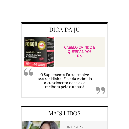
Preparando a c
DICA DA JU
CABELO CAINDO E
QUEBRANDO?
R$
O Suplemento Força resolve
isso rapidinho! E ainda estimula
o crescimento dos fios e
melhora pele e unhas!
MAIS LIDOS
02.07.2026