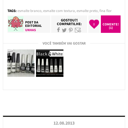
TAGS:
esmalte branco
,
esmalte com textura
,
esmalte preto
,
fina flor
GOSTOU?!
POST DA
COMPARTILHE:
0
COMENTE!
EDITORIAL
(1)
UNHAS
VOCÊ TAMBÉM VAI GOSTAR
12.08.2013