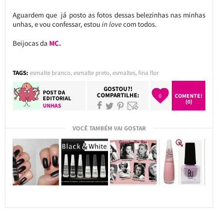
Aguardem que já posto as fotos dessas belezinhas nas minhas
unhas, e vou confessar, estou
in love
com todos.
Beijocas da
MC.
TAGS:
esmalte branco
,
esmalte preto
,
esmaltes
,
fina flor
GOSTOU?!
POST DA
COMPARTILHE:
0
COMENTE!
EDITORIAL
(0)
UNHAS
VOCÊ TAMBÉM VAI GOSTAR