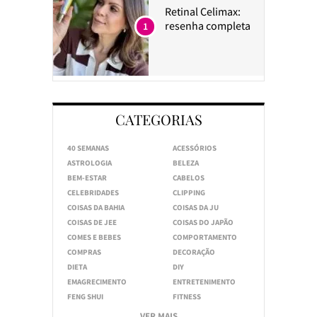
Retinal Celimax:
resenha completa
1
CATEGORIAS
40 SEMANAS
ACESSÓRIOS
ASTROLOGIA
BELEZA
BEM-ESTAR
CABELOS
CELEBRIDADES
CLIPPING
COISAS DA BAHIA
COISAS DA JU
COISAS DE JEE
COISAS DO JAPÃO
COMES E BEBES
COMPORTAMENTO
COMPRAS
DECORAÇÃO
DIETA
DIY
EMAGRECIMENTO
ENTRETENIMENTO
FENG SHUI
FITNESS
VER MAIS