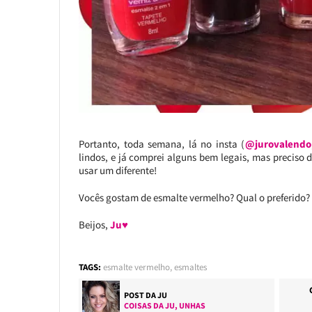
Portanto, toda semana, lá no insta (
@jurovalendo
lindos, e já comprei alguns bem legais, mas preciso
usar um diferente!
Vocês gostam de esmalte vermelho? Qual o preferido?
Beijos,
Ju♥
TAGS:
esmalte vermelho
,
esmaltes
POST DA
JU
COISAS DA JU
,
UNHAS