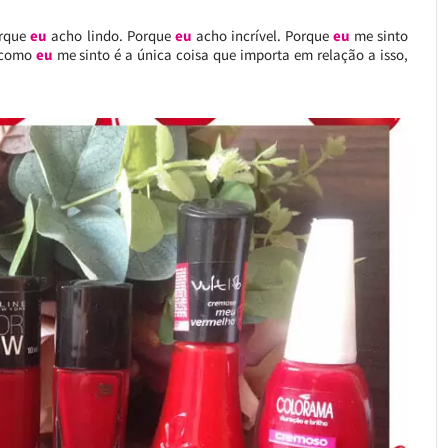
orque
eu
acho lindo. Porque
eu
acho incrível. Porque
eu
me sinto
e como
eu
me sinto é a única coisa que importa em relação a isso,