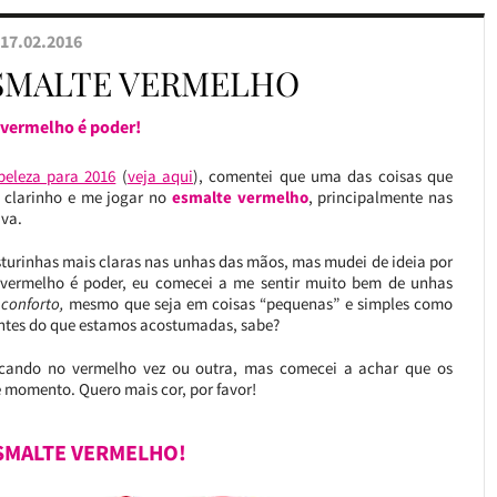
17.02.2016
ESMALTE VERMELHO
vermelho é poder!
beleza para 2016
(
veja aqui
), comentei que uma das coisas que
e clarinho e me jogar no
esmalte vermelho
, principalmente nas
ava.
sturinhas mais claras nas unhas das mãos, mas mudei de ideia por
 vermelho é poder,
eu comecei a me sentir muito bem de unhas
conforto,
mesmo que seja em coisas “pequenas” e simples como
rentes do que estamos acostumadas, sabe?
iscando no vermelho vez ou outra, mas comecei a achar que os
 momento. Quero mais cor, por favor!
SMALTE VERMELHO!