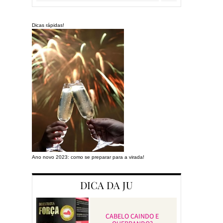
Dicas rápidas!
Ano novo 2023: como se preparar para a virada!
Preparando a cas
DICA DA JU
CABELO CAINDO E