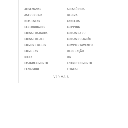
40 SEMANAS
ACESSÓRIOS
ASTROLOGIA
BELEZA
BEM-ESTAR
CABELOS
CELEBRIDADES
CLIPPING
COISAS DA BAHIA
COISAS DA JU
COISAS DE JEE
COISAS DO JAPÃO
COMES E BEBES
COMPORTAMENTO
COMPRAS
DECORAÇÃO
DIETA
DIY
EMAGRECIMENTO
ENTRETENIMENTO
FENG SHUI
FITNESS
VER MAIS