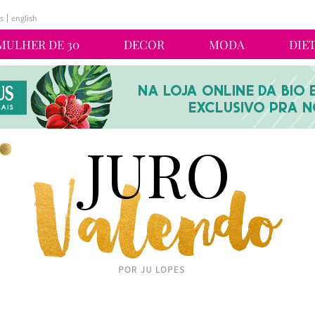
s
english
MULHER DE 30
DECOR
MODA
DIE