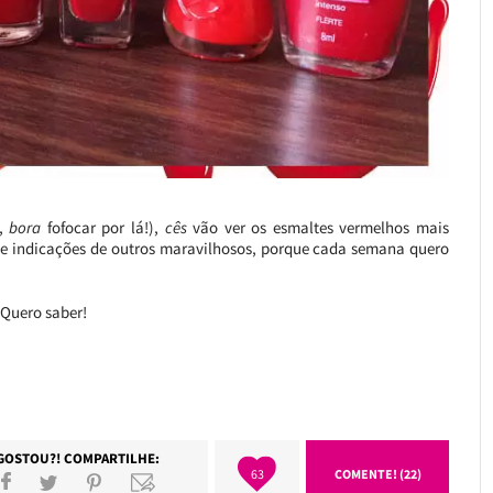
,
bora
fofocar por lá!),
cês
vão ver os esmaltes vermelhos mais
 de indicações de outros maravilhosos, porque cada semana quero
 Quero saber!
GOSTOU?! COMPARTILHE:
63
COMENTE! (22)