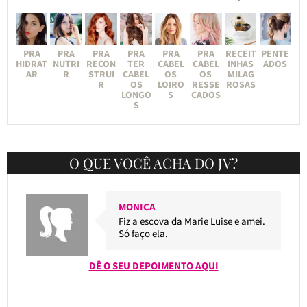
PRA
PRA
PRA
PRA
PRA
PRA
RECEIT
PENTE
HIDRAT
NUTRI
RECON
TER
CABEL
CABEL
INHAS
ADOS
AR
R
STRUI
CABEL
OS
OS
MILAG
R
OS
LOIRO
RESSE
ROSAS
LONGO
S
CADOS
S
O QUE VOCÊ ACHA DO JV?
MONICA
Fiz a escova da Marie Luise e amei.
Só faço ela.
DÊ O SEU DEPOIMENTO AQUI