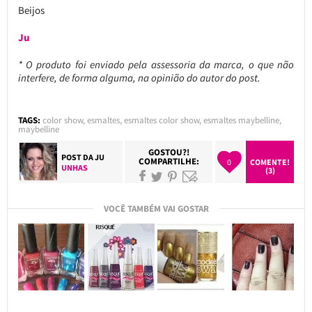
Beijos
Ju
* O produto foi enviado pela assessoria da marca, o que não
interfere, de forma alguma, na opinião do autor do post.
TAGS:
color show
,
esmaltes
,
esmaltes color show
,
esmaltes maybelline
,
maybelline
GOSTOU?!
POST DA
JU
COMPARTILHE:
0
COMENTE!
UNHAS
(3)
VOCÊ TAMBÉM VAI GOSTAR