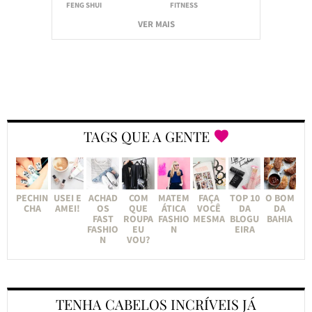
FENG SHUI
FITNESS
VER MAIS
TAGS QUE A GENTE
PECHIN
USEI E
ACHAD
COM
MATEM
FAÇA
TOP 10
O BOM
CHA
AMEI!
OS
QUE
ÁTICA
VOCÊ
DA
DA
FAST
ROUPA
FASHIO
MESMA
BLOGU
BAHIA
FASHIO
EU
N
EIRA
N
VOU?
TENHA CABELOS INCRÍVEIS JÁ