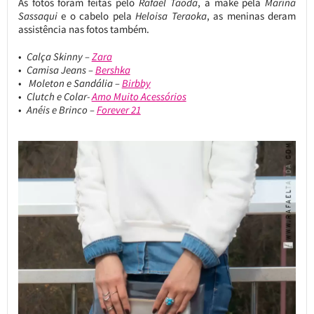
As fotos foram feitas pelo
Rafael Taoda
, a make pela
Marina
Sassaqui
e o cabelo pela
Heloisa Teraoka
, as meninas deram
assistência nas fotos também.
Calça Skinny –
Zara
Camisa Jeans –
Bershka
Moleton e Sandália –
Birbby
Clutch e Colar-
Amo Muito Acessórios
Anéis e Brinco –
Forever 21