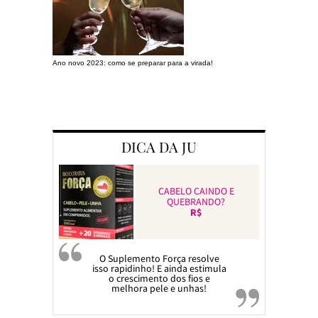
Ano novo 2023: como se preparar para a virada!
Preparando a c
DICA DA JU
CABELO CAINDO E
QUEBRANDO?
R$
O Suplemento Força resolve
isso rapidinho! E ainda estimula
o crescimento dos fios e
melhora pele e unhas!