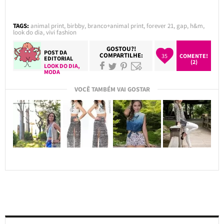
TAGS:
animal print
,
birbby
,
branco+animal print
,
forever 21
,
gap
,
h&m
,
look do dia
,
vivi fashion
GOSTOU?!
POST DA
COMPARTILHE:
35
COMENTE!
EDITORIAL
(2)
LOOK DO DIA
,
MODA
VOCÊ TAMBÉM VAI GOSTAR