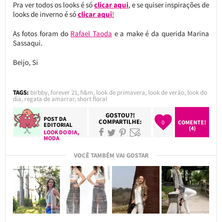
Pra ver todos os looks é só
clicar aqui
, e se quiser inspirações de
looks de inverno é só
clicar aqui
!
As fotos foram do
Rafael Taoda
e a make é da querida Marina
Sassaqui.
Beijo, Si
TAGS:
birbby
,
forever 21
,
h&m
,
look de primavera
,
look de verão
,
look do
dia
,
regata de amarrar
,
short floral
GOSTOU?!
POST DA
COMPARTILHE:
0
COMENTE!
EDITORIAL
(4)
LOOK DO DIA
,
MODA
VOCÊ TAMBÉM VAI GOSTAR