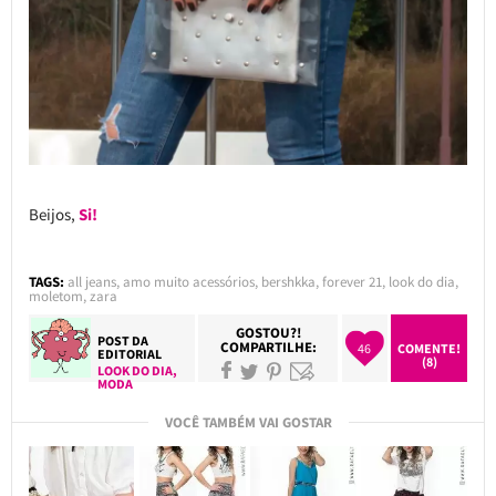
Beijos,
Si!
TAGS:
all jeans
,
amo muito acessórios
,
bershkka
,
forever 21
,
look do dia
,
moletom
,
zara
GOSTOU?!
POST DA
COMPARTILHE:
46
COMENTE!
EDITORIAL
(8)
LOOK DO DIA
,
MODA
VOCÊ TAMBÉM VAI GOSTAR