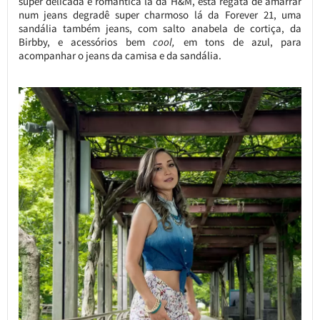
super delicada e romântica lá da H&M, esta regata de amarrar
num jeans degradê super charmoso lá da Forever 21, uma
sandália também jeans, com salto anabela de cortiça, da
Birbby, e acessórios bem
cool,
em tons de azul, para
acompanhar o jeans da camisa e da sandália.