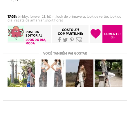
TAGS:
birbby
,
forever 21
,
h&m
,
look de primavera
,
look de verão
,
look do
dia
,
regata de amarrar
,
short floral
GOSTOU?!
POST DA
COMPARTILHE:
0
COMENTE!
EDITORIAL
(4)
LOOK DO DIA
,
MODA
VOCÊ TAMBÉM VAI GOSTAR