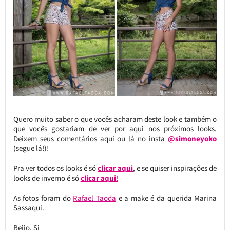
Quero muito saber o que vocês acharam deste look e também o
que vocês gostariam de ver por aqui nos próximos looks.
Deixem seus comentários aqui ou lá no insta
@simoneyoko
(segue lá!)!
Pra ver todos os looks é só
clicar aqui
, e se quiser inspirações de
looks de inverno é só
clicar aqui
!
As fotos foram do
Rafael Taoda
e a make é da querida Marina
Sassaqui.
Beijo, Si