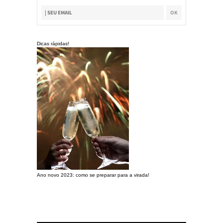
Dicas rápidas!
Ano novo 2023: como se preparar para a virada!
Preparando a c