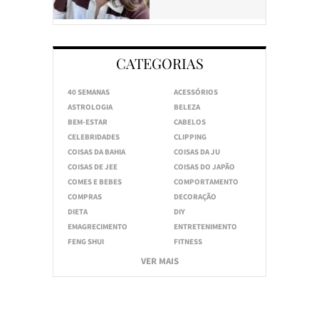
CATEGORIAS
40 SEMANAS
ACESSÓRIOS
ASTROLOGIA
BELEZA
BEM-ESTAR
CABELOS
CELEBRIDADES
CLIPPING
COISAS DA BAHIA
COISAS DA JU
COISAS DE JEE
COISAS DO JAPÃO
COMES E BEBES
COMPORTAMENTO
COMPRAS
DECORAÇÃO
DIETA
DIY
EMAGRECIMENTO
ENTRETENIMENTO
FENG SHUI
FITNESS
VER MAIS