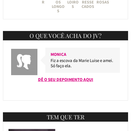
R
OS
LOIRO
RESSE
ROSAS
LONGO
S
CADOS
S
O QUE VOCÊ ACHA DO JV?
MONICA
Fiz a escova da Marie Luise e amei.
Só faço ela.
DÊ O SEU DEPOIMENTO AQUI
TEM QUE TER