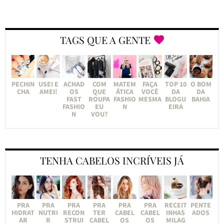
TAGS QUE A GENTE
PECHIN
USEI E
ACHAD
COM
MATEM
FAÇA
TOP 10
O BOM
CHA
AMEI!
OS
QUE
ÁTICA
VOCÊ
DA
DA
FAST
ROUPA
FASHIO
MESMA
BLOGU
BAHIA
FASHIO
EU
N
EIRA
N
VOU?
TENHA CABELOS INCRÍVEIS JÁ
PRA
PRA
PRA
PRA
PRA
PRA
RECEIT
PENTE
HIDRAT
NUTRI
RECON
TER
CABEL
CABEL
INHAS
ADOS
AR
R
STRUI
CABEL
OS
OS
MILAG