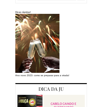
Dicas rápidas!
Ano novo 2023: como se preparar para a virada!
Preparando a cas
DICA DA JU
CABELO CAINDO E