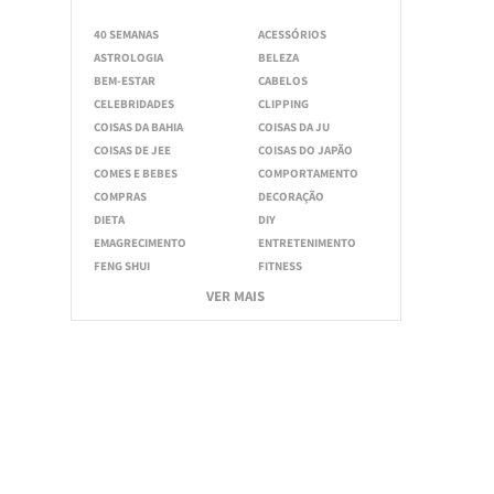
40 SEMANAS
ACESSÓRIOS
ASTROLOGIA
BELEZA
BEM-ESTAR
CABELOS
CELEBRIDADES
CLIPPING
COISAS DA BAHIA
COISAS DA JU
COISAS DE JEE
COISAS DO JAPÃO
COMES E BEBES
COMPORTAMENTO
COMPRAS
DECORAÇÃO
DIETA
DIY
EMAGRECIMENTO
ENTRETENIMENTO
FENG SHUI
FITNESS
VER MAIS