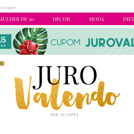
s
english
MULHER DE 30
DECOR
MODA
DIE