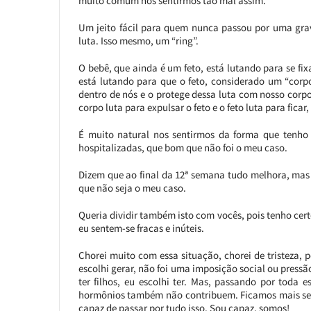
muito comum nos sentirmos tão mal assim.
Um jeito fácil para quem nunca passou por uma grav
luta. Isso mesmo, um “ring”.
O bebê, que ainda é um feto, está lutando para se fixa
está lutando para que o feto, considerado um “corp
dentro de nós e o protege dessa luta com nosso cor
corpo luta para expulsar o feto e o feto luta para fica
É muito natural nos sentirmos da forma que tenho
hospitalizadas, que bom que não foi o meu caso.
Dizem que ao final da 12ª semana tudo melhora, mas 
que não seja o meu caso.
Queria dividir também isto com vocês, pois tenho cer
eu sentem-se fracas e inúteis.
Chorei muito com essa situação, chorei de tristeza, 
escolhi gerar, não foi uma imposição social ou press
ter filhos, eu escolhi ter. Mas, passando por toda
hormônios também não contribuem. Ficamos mais sens
capaz de passar por tudo isso. Sou capaz, somos!