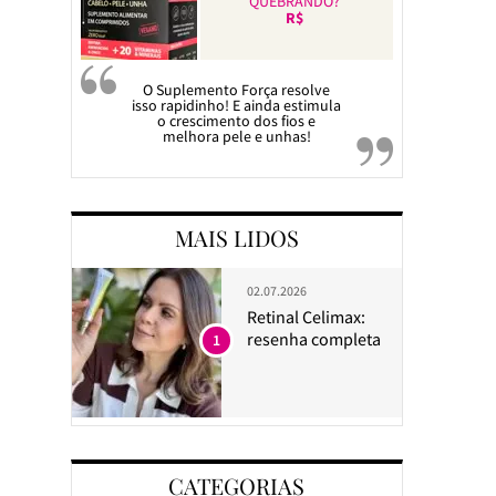
QUEBRANDO?
R$
O Suplemento Força resolve
isso rapidinho! E ainda estimula
o crescimento dos fios e
melhora pele e unhas!
MAIS LIDOS
02.07.2026
Retinal Celimax:
resenha completa
1
CATEGORIAS