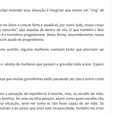
idez entender essa situação é imaginar que somos um “ring” de
r no útero e crescer forte e saudável, por outro lado, nosso corpo
o estranho” seja expulso de dentro de nós. O que mantém o feto
po é o hormônio progesterona. Desta forma, resumidamente, nosso
r, com ajuda da progesterona.
 me sentido, alguma mulheres vomitam tanto que precisam ser
vi relatos de mulheres que passam a gravidez toda assim. Espero
teza que muitas gravidinhas estão passando por isso e assim como
pois a sensação de impotência é enorme, mas, eu escolhi ser mãe,
ão familiar, foi uma escolha pessoal, assim como quem escolhe não
 essa situação, senti-me como se não fosse capaz de ser mãe. Os
íveis e ao passo que sinto esta incapacidade, também me sinto