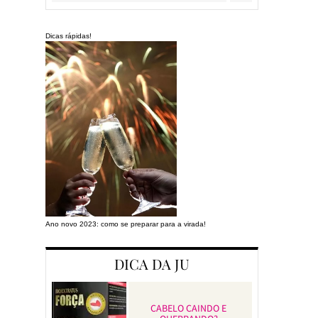
Dicas rápidas!
Ano novo 2023: como se preparar para a virada!
Preparando a cas
DICA DA JU
CABELO CAINDO E