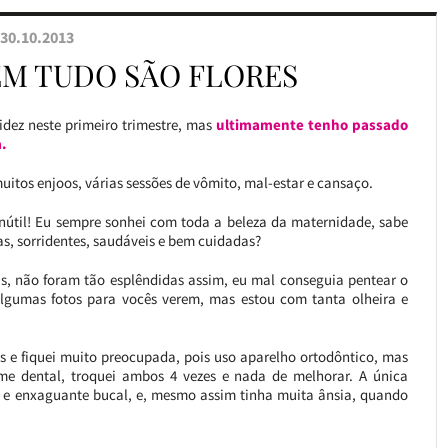
30.10.2013
EM TUDO SÃO FLORES
videz neste primeiro trimestre, mas
ultimamente tenho passado
.
itos enjoos, várias sessões de vômito, mal-estar e cansaço.
nútil! Eu sempre sonhei com toda a beleza da maternidade, sabe
as, sorridentes, saudáveis e bem cuidadas?
as, não foram tão esplêndidas assim, eu mal conseguia pentear o
o algumas fotos para vocês verem, mas estou com tanta olheira e
as e fiquei muito preocupada, pois uso aparelho ortodôntico, mas
e dental, troquei ambos 4 vezes e nada de melhorar. A única
ões e enxaguante bucal, e, mesmo assim tinha muita ânsia, quando