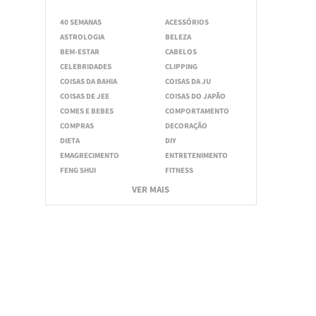
40 SEMANAS
ACESSÓRIOS
ASTROLOGIA
BELEZA
BEM-ESTAR
CABELOS
CELEBRIDADES
CLIPPING
COISAS DA BAHIA
COISAS DA JU
COISAS DE JEE
COISAS DO JAPÃO
COMES E BEBES
COMPORTAMENTO
COMPRAS
DECORAÇÃO
DIETA
DIY
EMAGRECIMENTO
ENTRETENIMENTO
FENG SHUI
FITNESS
VER MAIS