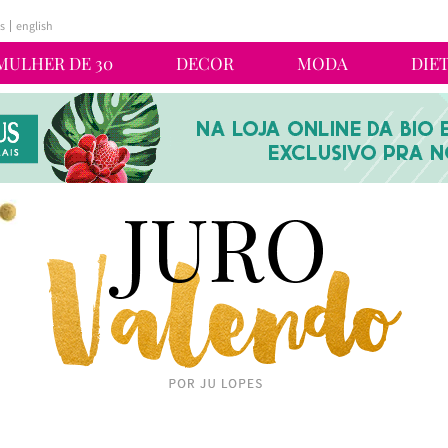
s
english
MULHER DE 30
DECOR
MODA
DIE