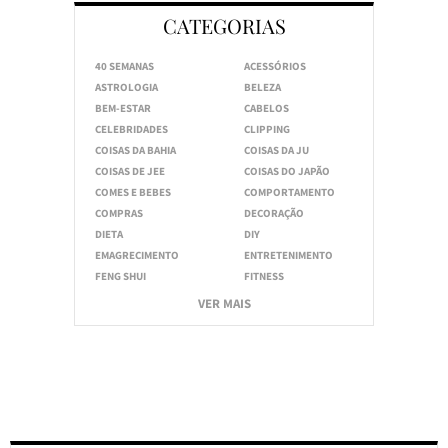
CATEGORIAS
40 SEMANAS
ACESSÓRIOS
ASTROLOGIA
BELEZA
BEM-ESTAR
CABELOS
CELEBRIDADES
CLIPPING
COISAS DA BAHIA
COISAS DA JU
COISAS DE JEE
COISAS DO JAPÃO
COMES E BEBES
COMPORTAMENTO
COMPRAS
DECORAÇÃO
DIETA
DIY
EMAGRECIMENTO
ENTRETENIMENTO
FENG SHUI
FITNESS
VER MAIS