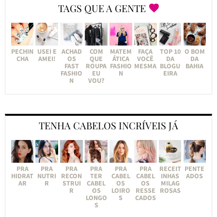
TAGS QUE A GENTE
PECHIN
USEI E
ACHAD
COM
MATEM
FAÇA
TOP 10
O BOM
CHA
AMEI!
OS
QUE
ÁTICA
VOCÊ
DA
DA
FAST
ROUPA
FASHIO
MESMA
BLOGU
BAHIA
FASHIO
EU
N
EIRA
N
VOU?
TENHA CABELOS INCRÍVEIS JÁ
PRA
PRA
PRA
PRA
PRA
PRA
RECEIT
PENTE
HIDRAT
NUTRI
RECON
TER
CABEL
CABEL
INHAS
ADOS
AR
R
STRUI
CABEL
OS
OS
MILAG
R
OS
LOIRO
RESSE
ROSAS
LONGO
S
CADOS
S