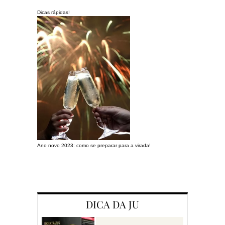
Dicas rápidas!
Ano novo 2023: como se preparar para a virada!
Preparando a c
DICA DA JU