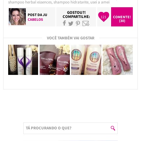
shampoo herbal essences
,
shampoo hidratante
,
usei a amei
GOSTOU?!
POST DA
JU
COMPARTILHE:
121
COMENTE!
CABELOS
(30)
VOCÊ TAMBÉM VAI GOSTAR