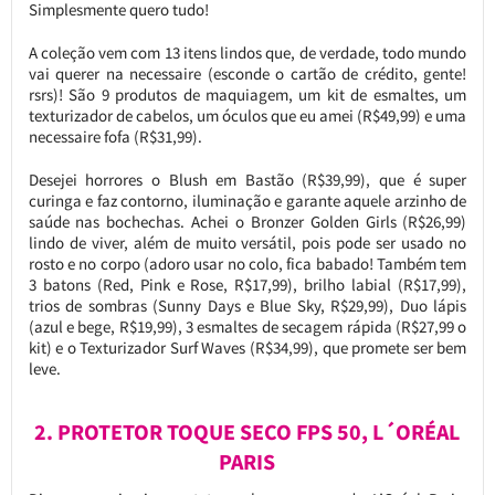
Simplesmente quero tudo!
A coleção vem com 13 itens lindos que, de verdade, todo mundo
vai querer na necessaire (esconde o cartão de crédito, gente!
rsrs)! São 9 produtos de maquiagem, um kit de esmaltes, um
texturizador de cabelos, um óculos que eu amei (R$49,99) e uma
necessaire fofa (R$31,99).
Desejei horrores o Blush em Bastão (R$39,99), que é super
curinga e faz contorno, iluminação e garante aquele arzinho de
saúde nas bochechas. Achei o Bronzer Golden Girls (R$26,99)
lindo de viver, além de muito versátil, pois pode ser usado no
rosto e no corpo (adoro usar no colo, fica babado! Também tem
3 batons (Red, Pink e Rose, R$17,99), brilho labial (R$17,99),
trios de sombras (Sunny Days e Blue Sky, R$29,99), Duo lápis
(azul e bege, R$19,99), 3 esmaltes de secagem rápida (R$27,99 o
kit) e o Texturizador Surf Waves (R$34,99), que promete ser bem
leve.
2. PROTETOR TOQUE SECO FPS 50, L´ORÉAL
PARIS