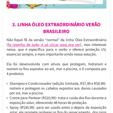
3. LINHA ÓLEO EXTRAORDINÁRIO VERÃO
BRASILEIRO
Não fiquei fã da versão “normal” da linha Óleo Extraordinário
(
fiz resenha de tudo, é só clicar aqui pra ver
), mas interessei
nessa, que é específica para o verão e oferece proteção UV,
essencial sempre, e mais importante ainda nessa estação.
Ela foi desenvolvida com ativos que protegem, hidratam e
nutrem os fios expostos ao sol, mar e piscina, e é composta por
4 produtos:
Shampoo e Condicionador (edição limitada, R$7,99 e R$9,99):
nutrem e protegem os cabelos expostos aos danos causados
por sol, mar e piscina.
Creme para Pentear (R$10,99): trata e cuida dos fios durante a
exposição solar, oferecendo 48 horas de proteção.
Spray (R$30,99): para ser usado antes e depois da exposição
solar, ele promete proteger os fios do ressecamento, dos raios