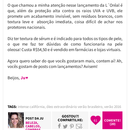
O que chamou a minha atenção nesse lançamento da L´Oréal é
que, além da proteção alta contra os raios UVA e UVB, ele
promete um acabamento invisível, sem resíduos brancos, com
textura leve e absorção imediata, coisa difícil de achar nos
protetores nacionais.
Diz ter textura de sérum e é indicado para todos os tipos de pele,
o que me faz ter dúvidas de como funcionaria na pele
oleosa! Custa R$54,50 e é vendido em farmácias e lojas virtuais.
Agora quero saber do que vocês gostaram mais, contem aí! Ah,
vocês gostam de posts com lançamentos? Avisem!
Beijos,
Ju♥
TAGS:
intense califórnia
,
óleo extraordinário verão brasileiro
,
verão 2016
GOSTOU?!
POST DA
JU
COMPARTILHE:
61
COMENTE!
BELEZA
,
(20)
CABELOS
,
COMPRAS
,