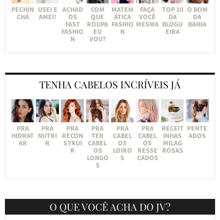
PECHIN
USEI E
ACHAD
COM
MATEM
FAÇA
TOP 10
O BOM
CHA
AMEI!
OS
QUE
ÁTICA
VOCÊ
DA
DA
FAST
ROUPA
FASHIO
MESMA
BLOGU
BAHIA
FASHIO
EU
N
EIRA
N
VOU?
TENHA CABELOS INCRÍVEIS JÁ
PRA
PRA
PRA
PRA
PRA
PRA
RECEIT
PENTE
HIDRAT
NUTRI
RECON
TER
CABEL
CABEL
INHAS
ADOS
AR
R
STRUI
CABEL
OS
OS
MILAG
R
OS
LOIRO
RESSE
ROSAS
LONGO
S
CADOS
S
O QUE VOCÊ ACHA DO JV?