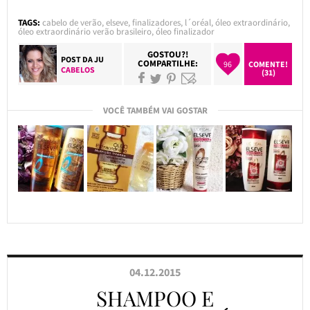
TAGS:
cabelo de verão
,
elseve
,
finalizadores
,
l´oréal
,
óleo extraordinário
,
óleo extraordinário verão brasileiro
,
óleo finalizador
GOSTOU?!
POST DA
JU
COMPARTILHE:
96
COMENTE!
CABELOS
(31)
VOCÊ TAMBÉM VAI GOSTAR
04.12.2015
SHAMPOO E