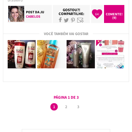
brasileiro
GOSTOU?!
POST DA
JU
COMPARTILHE:
64
COMENTE!
CABELOS
(9)
VOCÊ TAMBÉM VAI GOSTAR
PÁGINA 1 DE 3
1
2
3