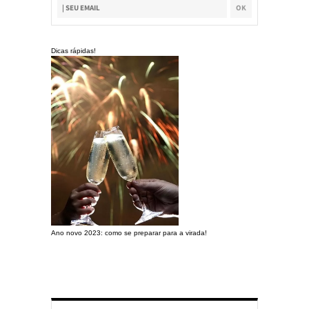
Dicas rápidas!
Ano novo 2023: como se preparar para a virada!
Preparando a c