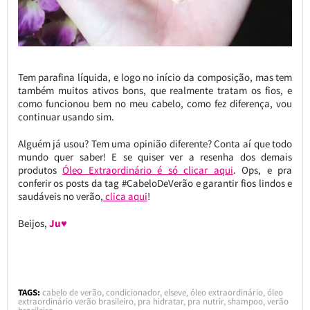
Tem parafina líquida, e logo no início da composição, mas tem
também muitos ativos bons, que realmente tratam os fios, e
como funcionou bem no meu cabelo, como fez diferença, vou
continuar usando sim.
Alguém já usou? Tem uma opinião diferente? Conta aí que todo
mundo quer saber! E se quiser ver a resenha dos demais
produtos
Óleo Extraordinário é só clicar aqui
. Ops, e pra
conferir os posts da tag #CabeloDeVerão e garantir fios lindos e
saudáveis no verão,
clica aqui
!
Beijos,
Ju♥
TAGS:
cabelo de verão
,
condicionador
,
elseve
,
óleo extraordinário
,
óleo
extraordinário verão brasileiro
,
pra hidratar
,
pra nutrir
,
shampoo
,
verão