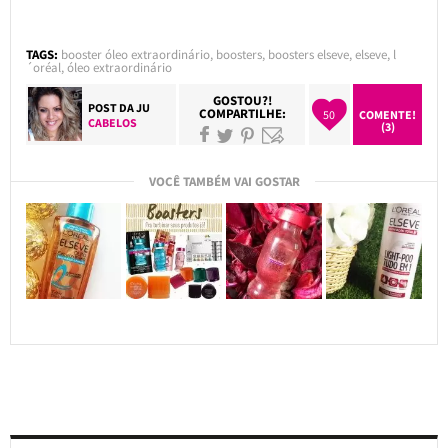
TAGS:
booster óleo extraordinário
,
boosters
,
boosters elseve
,
elseve
,
l
´oréal
,
óleo extraordinário
GOSTOU?!
POST DA
JU
COMPARTILHE:
50
COMENTE!
CABELOS
(3)
VOCÊ TAMBÉM VAI GOSTAR