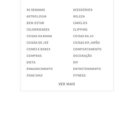
40 SEMANAS
ACESSÓRIOS
ASTROLOGIA
BELEZA
BEM-ESTAR
CABELOS
CELEBRIDADES
CLIPPING
COISAS DA BAHIA
COISAS DA JU
COISAS DE JEE
COISAS DO JAPÃO
COMES E BEBES
COMPORTAMENTO
COMPRAS
DECORAÇÃO
DIETA
DIY
EMAGRECIMENTO
ENTRETENIMENTO
FENG SHUI
FITNESS
VER MAIS