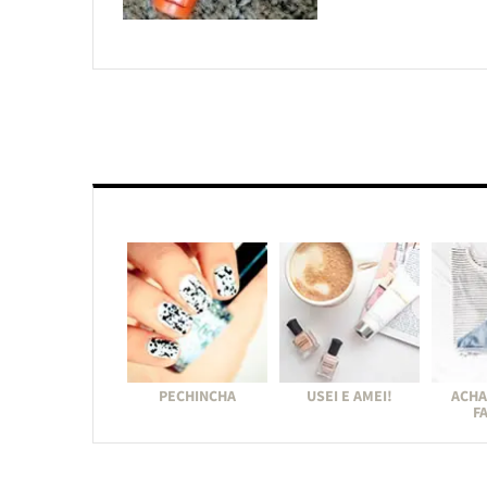
PECHINCHA
USEI E AMEI!
ACHA
F