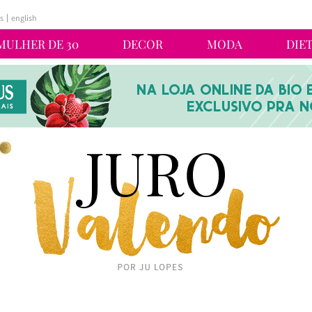
s
english
MULHER DE 30
DECOR
MODA
DIE