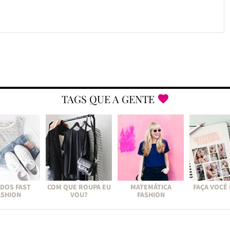
TAGS QUE A GENTE
DOS FAST
COM QUE ROUPA EU
MATEMÁTICA
FAÇA VOCÊ
ASHION
VOU?
FASHION