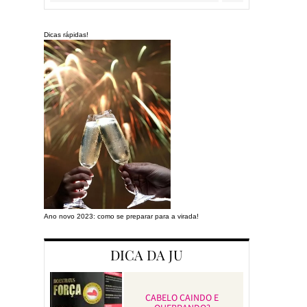
Dicas rápidas!
Ano novo 2023: como se preparar para a virada!
Preparando a cas
DICA DA JU
CABELO CAINDO E