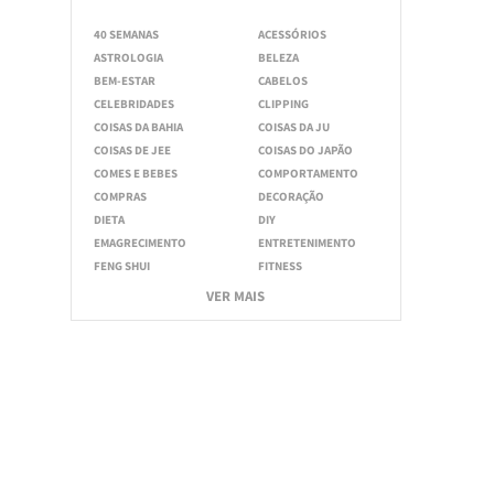
40 SEMANAS
ACESSÓRIOS
ASTROLOGIA
BELEZA
BEM-ESTAR
CABELOS
CELEBRIDADES
CLIPPING
COISAS DA BAHIA
COISAS DA JU
COISAS DE JEE
COISAS DO JAPÃO
COMES E BEBES
COMPORTAMENTO
COMPRAS
DECORAÇÃO
DIETA
DIY
EMAGRECIMENTO
ENTRETENIMENTO
FENG SHUI
FITNESS
VER MAIS