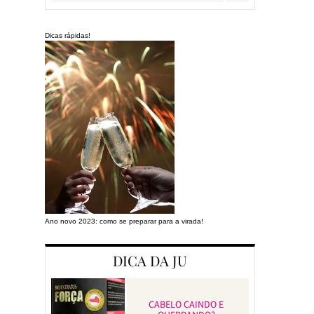
Dicas rápidas!
Ano novo 2023: como se preparar para a virada!
Preparando a cas
DICA DA JU
CABELO CAINDO E