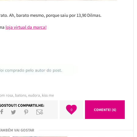
rato. Ah, barato mesmo, porque saiu por 13,90 Dilmas.
 na
loja virtual da marca!
om rosa
,
batons
,
eudora
,
kiss me
GOSTOU?! COMPARTILHE:
0
COMENTE! (6)
TAMBÉM VAI GOSTAR