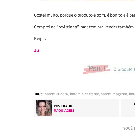
Gostei muito, porque o produto é bom, é bonito e é ba
Comprei na “revistinha”, mas tem pra vender também
Beijos
Ju
TAGS:
batom eudora
,
batom hidratante
,
batom magenta
,
bat
POST DA
JU
MAQUIAGEM
VOCÊ 