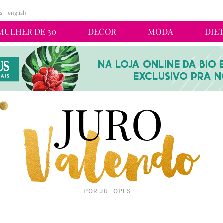
s
english
MULHER DE 30
DECOR
MODA
DIE