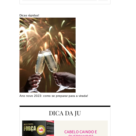
Dicas rápidas!
Ano novo 2023: como se preparar para a virada!
Preparando a cas
DICA DA JU
CABELO CAINDO E