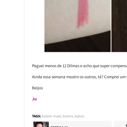
Paguei menos de 12 Dilmas e acho que super compens
Ainda essa semana mostro os outros, tá? Comprei um 
Beijos
Ju
TAGS:
batom mate
,
batons
,
koloss