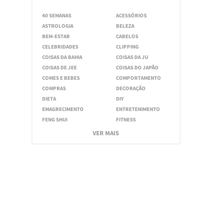
40 SEMANAS
ACESSÓRIOS
ASTROLOGIA
BELEZA
BEM-ESTAR
CABELOS
CELEBRIDADES
CLIPPING
COISAS DA BAHIA
COISAS DA JU
COISAS DE JEE
COISAS DO JAPÃO
COMES E BEBES
COMPORTAMENTO
COMPRAS
DECORAÇÃO
DIETA
DIY
EMAGRECIMENTO
ENTRETENIMENTO
FENG SHUI
FITNESS
VER MAIS