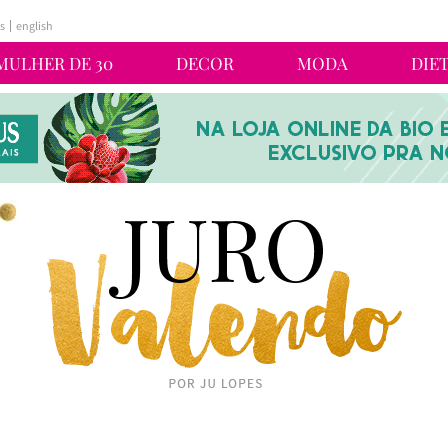
s
english
MULHER DE 30
DECOR
MODA
DIE