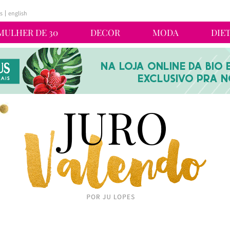
s
english
MULHER DE 30
DECOR
MODA
DIE