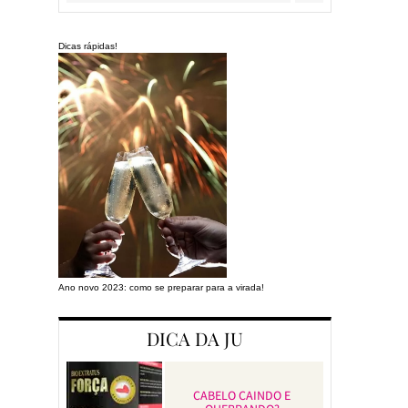
Dicas rápidas!
Ano novo 2023: como se preparar para a virada!
Preparando a cas
DICA DA JU
CABELO CAINDO E