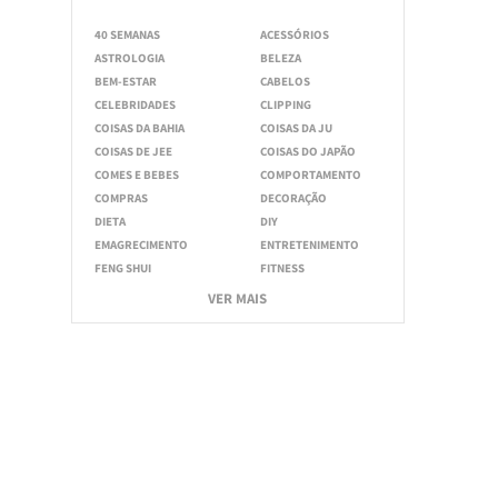
40 SEMANAS
ACESSÓRIOS
ASTROLOGIA
BELEZA
BEM-ESTAR
CABELOS
CELEBRIDADES
CLIPPING
COISAS DA BAHIA
COISAS DA JU
COISAS DE JEE
COISAS DO JAPÃO
COMES E BEBES
COMPORTAMENTO
COMPRAS
DECORAÇÃO
DIETA
DIY
EMAGRECIMENTO
ENTRETENIMENTO
FENG SHUI
FITNESS
VER MAIS