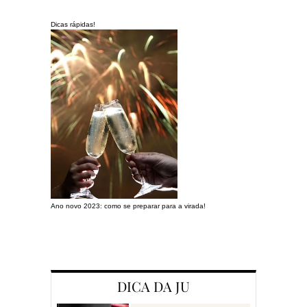
Dicas rápidas!
Ano novo 2023: como se preparar para a virada!
Preparando a c
DICA DA JU