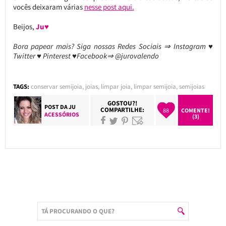
vocês deixaram várias
nesse post aqui.
Beijos,
Ju♥
Bora papear mais? Siga nossas Redes Sociais ⇒ Instagram ♥
Twitter ♥ Pinterest ♥Facebook⇒ @jurovalendo
TAGS:
conservar semijoia
,
joias
,
limpar joia
,
limpar semijoia
,
semijoias
GOSTOU?!
POST DA
JU
COMPARTILHE:
88
COMENTE!
ACESSÓRIOS
(3)