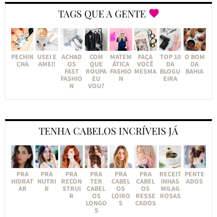
TAGS QUE A GENTE
PECHIN
USEI E
ACHAD
COM
MATEM
FAÇA
TOP 10
O BOM
CHA
AMEI!
OS
QUE
ÁTICA
VOCÊ
DA
DA
FAST
ROUPA
FASHIO
MESMA
BLOGU
BAHIA
FASHIO
EU
N
EIRA
N
VOU?
TENHA CABELOS INCRÍVEIS JÁ
PRA
PRA
PRA
PRA
PRA
PRA
RECEIT
PENTE
HIDRAT
NUTRI
RECON
TER
CABEL
CABEL
INHAS
ADOS
AR
R
STRUI
CABEL
OS
OS
MILAG
R
OS
LOIRO
RESSE
ROSAS
LONGO
S
CADOS
S