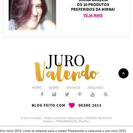
OS 10 PRODUTOS
PREFERIDOS DA MIRNA!
VEJA MAIS
HOME
SOBRE
ANUNCIE
ARQUIVOS
BLOG FEITO COM
DESDE 2013
© Juro Valendo - Todos os Direitos Reservados | DESIGN:
My Wishes
Gallery
| PROGRAMAÇÃO:
PlicPlac
Ano novo 2023: como se preparar para a virada!
Preparando a casa para o ano novo 2023