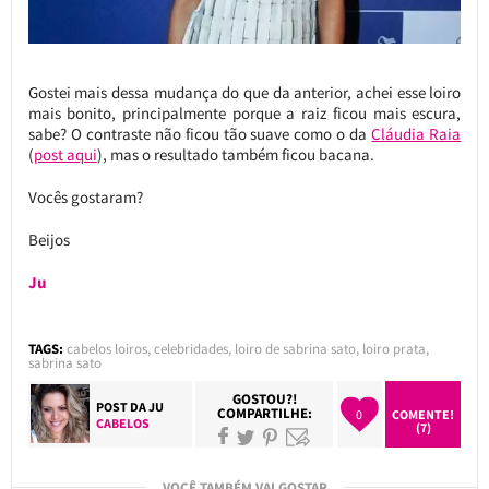
Gostei mais dessa mudança do que da anterior, achei esse loiro
mais bonito, principalmente porque a raiz ficou mais escura,
sabe? O contraste não ficou tão suave como o da
Cláudia Raia
(
post aqui
), mas o resultado também ficou bacana.
Vocês gostaram?
Beijos
Ju
TAGS:
cabelos loiros
,
celebridades
,
loiro de sabrina sato
,
loiro prata
,
sabrina sato
GOSTOU?!
POST DA
JU
COMPARTILHE:
0
COMENTE!
CABELOS
(7)
VOCÊ TAMBÉM VAI GOSTAR