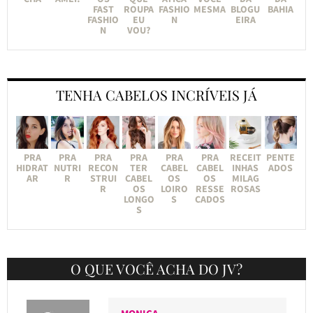
FAST
ROUPA
FASHIO
MESMA
BLOGU
BAHIA
FASHIO
EU
N
EIRA
N
VOU?
TENHA CABELOS INCRÍVEIS JÁ
PRA
PRA
PRA
PRA
PRA
PRA
RECEIT
PENTE
HIDRAT
NUTRI
RECON
TER
CABEL
CABEL
INHAS
ADOS
AR
R
STRUI
CABEL
OS
OS
MILAG
R
OS
LOIRO
RESSE
ROSAS
LONGO
S
CADOS
S
O QUE VOCÊ ACHA DO JV?