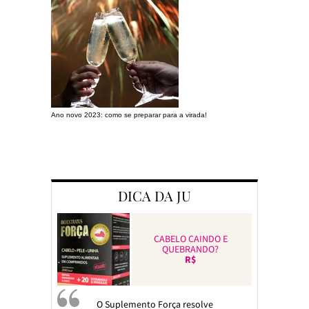
Ano novo 2023: como se preparar para a virada!
Preparando a c
DICA DA JU
CABELO CAINDO E
QUEBRANDO?
R$
O Suplemento Força resolve