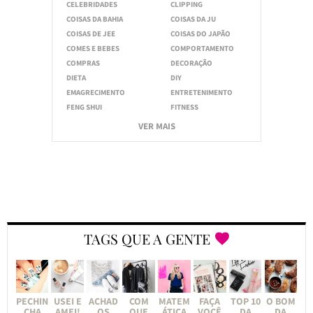
CELEBRIDADES
CLIPPING
COISAS DA BAHIA
COISAS DA JU
COISAS DE JEE
COISAS DO JAPÃO
COMES E BEBES
COMPORTAMENTO
COMPRAS
DECORAÇÃO
DIETA
DIY
EMAGRECIMENTO
ENTRETENIMENTO
FENG SHUI
FITNESS
VER MAIS
TAGS QUE A GENTE
PECHIN
USEI E
ACHAD
COM
MATEM
FAÇA
TOP 10
O BOM
CHA
AMEI!
OS
QUE
ÁTICA
VOCÊ
DA
DA