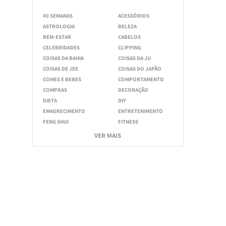
40 SEMANAS
ACESSÓRIOS
ASTROLOGIA
BELEZA
BEM-ESTAR
CABELOS
CELEBRIDADES
CLIPPING
COISAS DA BAHIA
COISAS DA JU
COISAS DE JEE
COISAS DO JAPÃO
COMES E BEBES
COMPORTAMENTO
COMPRAS
DECORAÇÃO
DIETA
DIY
EMAGRECIMENTO
ENTRETENIMENTO
FENG SHUI
FITNESS
VER MAIS