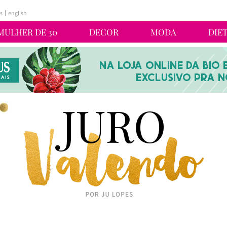
s
english
MULHER DE 30
DECOR
MODA
DIE