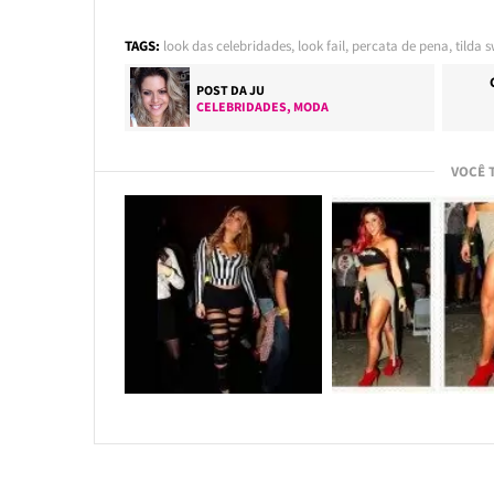
TAGS:
look das celebridades
,
look fail
,
percata de pena
,
tilda 
POST DA
JU
CELEBRIDADES
,
MODA
VOCÊ 