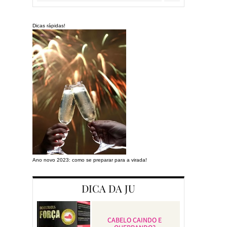
Dicas rápidas!
Ano novo 2023: como se preparar para a virada!
Preparando a cas
DICA DA JU
CABELO CAINDO E