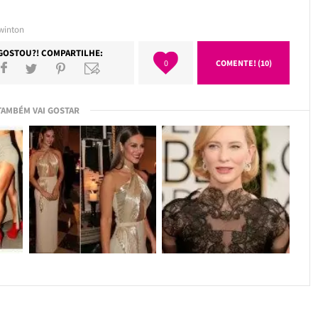
swinton
GOSTOU?! COMPARTILHE:
0
COMENTE! (10)
TAMBÉM VAI GOSTAR