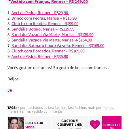
*
Vestido com Franjas, Renner – R$ 149,00
Anel de Pedra, Renner – R$29,90
Brinco com Pedras, Marisa – R$15,99
Clutch com Rebites, Renner – R$99,00
Sandália Botero, Marisa – R$119,99
Sandália Vazada Via Marte, Marisa – R$139,90
Sandália Vazada Via Marte, Marisa -R$154,90
Sandália Satinato Couro Vazado, Renner – R$169,00
Clutch com Bordados, Renner – R$109,00
Anel de Pedra, Renner – R$35,90
Vocês gostam de franjas? Eu gosto de bolsa com franjas…
Beijos
Ju
TAGS:
+ por -
,
achados de fast fashion
,
fast fashion
,
mais por menos
,
marisa
,
renner
,
vestido com franjas
GOSTOU?!
POST DA
JU
COMPARTILHE:
0
COMENTE!
MODA
(6)