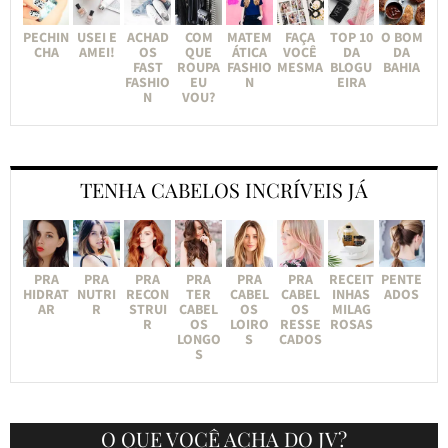
PECHIN
USEI E
ACHAD
COM
MATEM
FAÇA
TOP 10
O BOM
CHA
AMEI!
OS
QUE
ÁTICA
VOCÊ
DA
DA
FAST
ROUPA
FASHIO
MESMA
BLOGU
BAHIA
FASHIO
EU
N
EIRA
N
VOU?
TENHA CABELOS INCRÍVEIS JÁ
PRA
PRA
PRA
PRA
PRA
PRA
RECEIT
PENTE
HIDRAT
NUTRI
RECON
TER
CABEL
CABEL
INHAS
ADOS
AR
R
STRUI
CABEL
OS
OS
MILAG
R
OS
LOIRO
RESSE
ROSAS
LONGO
S
CADOS
S
O QUE VOCÊ ACHA DO JV?