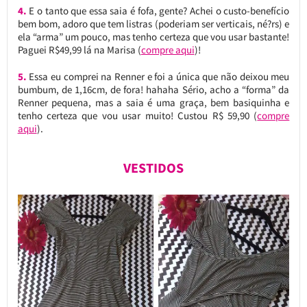
4.
E o tanto que essa saia é fofa, gente? Achei o custo-benefício
bem bom, adoro que tem listras (poderiam ser verticais, né?rs) e
ela “arma” um pouco, mas tenho certeza que vou usar bastante!
Paguei R$49,99 lá na Marisa (
compre aqui
)!
5.
Essa eu comprei na Renner e foi a única que não deixou meu
bumbum, de 1,16cm, de fora! hahaha Sério, acho a “forma” da
Renner pequena, mas a saia é uma graça, bem basiquinha e
tenho certeza que vou usar muito! Custou R$ 59,90 (
compre
aqui
).
VESTIDOS