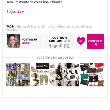
Tem um monte de coisa boa e barata!
Beijos,
Ju♥
TAGS:
achados de fast fashion
,
c&a
,
marisa
,
renner
,
vestido preto
,
vestidos
GOSTOU?!
POST DA
JU
COMPARTILHE:
42
COMENTE!
MODA
(4)
VOCÊ TAMBÉM VAI GOSTAR