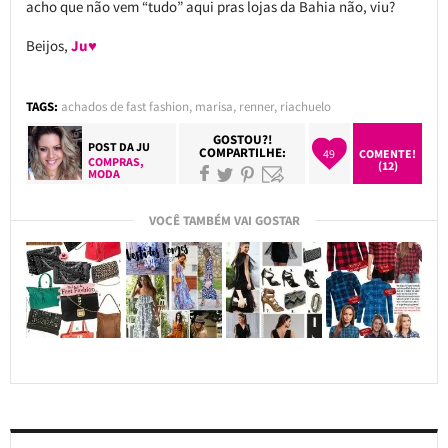
acho que não vem “tudo” aqui pras lojas da Bahia não, viu?
Beijos,
Ju♥
TAGS:
achados de fast fashion
,
marisa
,
renner
,
riachuelo
GOSTOU?!
POST DA
JU
COMPARTILHE:
49
COMENTE!
COMPRAS
,
(12)
MODA
VOCÊ TAMBÉM VAI GOSTAR