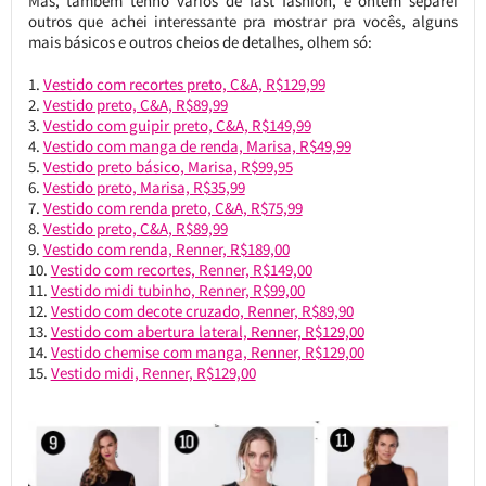
Mas, também tenho vários de fast fashion, e ontem separei
outros que achei interessante pra mostrar pra vocês, alguns
mais básicos e outros cheios de detalhes, olhem só:
Vestido com recortes preto, C&A, R$129,99
Vestido preto, C&A, R$89,99
Vestido com guipir preto, C&A, R$149,99
Vestido com manga de renda, Marisa, R$49,99
Vestido preto básico, Marisa, R$99,95
Vestido preto, Marisa, R$35,99
Vestido com renda preto, C&A, R$75,99
Vestido preto, C&A, R$89,99
Vestido com renda, Renner, R$189,00
Vestido com recortes, Renner, R$149,00
Vestido midi tubinho, Renner, R$99,00
Vestido com decote cruzado, Renner, R$89,90
Vestido com abertura lateral, Renner, R$129,00
Vestido chemise com manga, Renner, R$129,00
Vestido midi, Renner, R$129,00