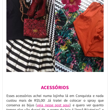
ACESSÓRIOS
Esses acessórios achei numa lojinha lá em Conquista e nada
custou mais de R$5,00! Já tratei de colocar o spray que
conserva as bijus (
veja nesse post aqui
) e quero ver quanto
tempo elas vão durar! Ah, o nome da loja é “Irecê Bijuterias”, e