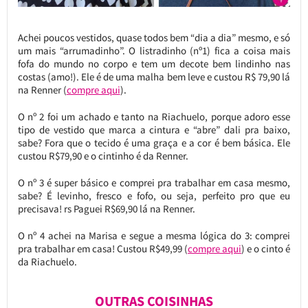
Achei poucos vestidos, quase todos bem “dia a dia” mesmo, e só
um mais “arrumadinho”. O listradinho (nº1) fica a coisa mais
fofa do mundo no corpo e tem um decote bem lindinho nas
costas (amo!). Ele é de uma malha bem leve e custou R$ 79,90 lá
na Renner (
compre aqui
).
O nº 2 foi um achado e tanto na Riachuelo, porque adoro esse
tipo de vestido que marca a cintura e “abre” dali pra baixo,
sabe? Fora que o tecido é uma graça e a cor é bem básica. Ele
custou R$79,90 e o cintinho é da Renner.
O nº 3 é super básico e comprei pra trabalhar em casa mesmo,
sabe? É levinho, fresco e fofo, ou seja, perfeito pro que eu
precisava! rs Paguei R$69,90 lá na Renner.
O nº 4 achei na Marisa e segue a mesma lógica do 3: comprei
pra trabalhar em casa! Custou R$49,99 (
compre aqui
) e o cinto é
da Riachuelo.
OUTRAS COISINHAS