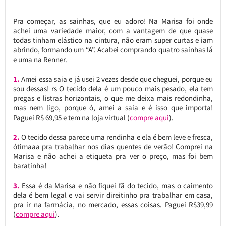
Pra começar, as sainhas, que eu adoro! Na Marisa foi onde
achei uma variedade maior, com a vantagem de que quase
todas tinham elástico na cintura, não eram super curtas e iam
abrindo, formando um “A”. Acabei comprando quatro sainhas lá
e uma na Renner.
1.
Amei essa saia e já usei 2 vezes desde que cheguei, porque eu
sou dessas! rs O tecido dela é um pouco mais pesado, ela tem
pregas e listras horizontais, o que me deixa mais redondinha,
mas nem ligo, porque ó, amei a saia e é isso que importa!
Paguei R$ 69,95 e tem na loja virtual (
compre aqui
).
2.
O tecido dessa parece uma rendinha e ela é bem leve e fresca,
ótimaaa pra trabalhar nos dias quentes de verão! Comprei na
Marisa e não achei a etiqueta pra ver o preço, mas foi bem
baratinha!
3.
Essa é da Marisa e não fiquei fã do tecido, mas o caimento
dela é bem legal e vai servir direitinho pra trabalhar em casa,
pra ir na farmácia, no mercado, essas coisas. Paguei R$39,99
(
compre aqui
).