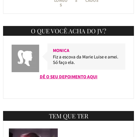
LONGO
S
CADOS
S
O QUE VOCÊ ACHA DO JV?
MONICA
Fiz a escova da Marie Luise e amei.
Só faço ela.
DÊ O SEU DEPOIMENTO AQUI
TEM QUE TER