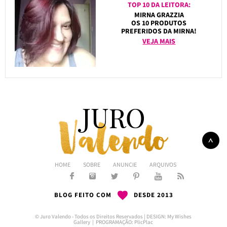
TOP 10 DA LEITORA:
MIRNA GRAZZIA
OS 10 PRODUTOS
PREFERIDOS DA MIRNA!
VEJA MAIS
HOME
SOBRE
ANUNCIE
ARQUIVOS
BLOG FEITO COM
DESDE 2013
© Juro Valendo - Todos os Direitos Reservados | DESIGN:
My Wishes
Gallery
| PROGRAMAÇÃO:
PlicPlac