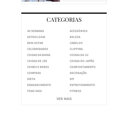
CATEGORIAS
40 SEMANAS
ACESSÓRIOS
ASTROLOGIA
BELEZA
BEM-ESTAR
CABELOS
CELEBRIDADES
CLIPPING
COISAS DA BAHIA
COISAS DA JU
COISAS DE JEE
COISAS DO JAPÃO
COMES E BEBES
COMPORTAMENTO
COMPRAS
DECORAÇÃO
DIETA
DIY
EMAGRECIMENTO
ENTRETENIMENTO
FENG SHUI
FITNESS
VER MAIS