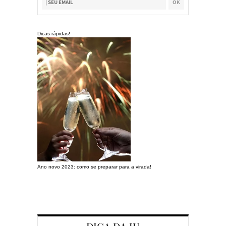
Dicas rápidas!
Ano novo 2023: como se preparar para a virada!
Preparando a c