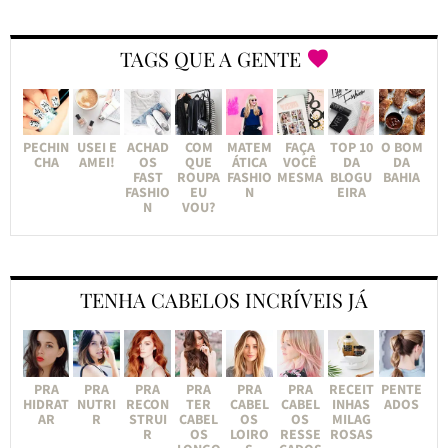
TAGS QUE A GENTE
PECHIN
USEI E
ACHAD
COM
MATEM
FAÇA
TOP 10
O BOM
CHA
AMEI!
OS
QUE
ÁTICA
VOCÊ
DA
DA
FAST
ROUPA
FASHIO
MESMA
BLOGU
BAHIA
FASHIO
EU
N
EIRA
N
VOU?
TENHA CABELOS INCRÍVEIS JÁ
PRA
PRA
PRA
PRA
PRA
PRA
RECEIT
PENTE
HIDRAT
NUTRI
RECON
TER
CABEL
CABEL
INHAS
ADOS
AR
R
STRUI
CABEL
OS
OS
MILAG
R
OS
LOIRO
RESSE
ROSAS