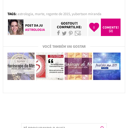
TAGS:
astrologia
,
marte
,
regente de 2015
,
yubertson miranda
GOSTOU?!
POST DA
JU
COMPARTILHE:
0
COMENTE!
ASTROLOGIA
(2)
VOCÊ TAMBÉM VAI GOSTAR