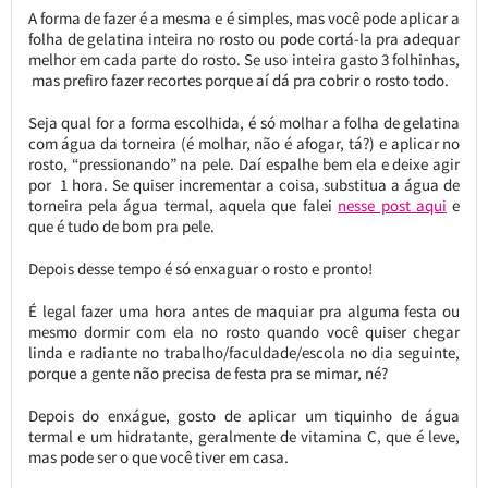
A forma de fazer é a mesma e é simples, mas você pode aplicar a
folha de gelatina inteira no rosto ou pode cortá-la pra adequar
melhor em cada parte do rosto. Se uso inteira gasto 3 folhinhas,
mas prefiro fazer recortes porque aí dá pra cobrir o rosto todo.
Seja qual for a forma escolhida, é só molhar a folha de gelatina
com água da torneira (é molhar, não é afogar, tá?) e aplicar no
rosto, “pressionando” na pele. Daí espalhe bem ela e deixe agir
por 1 hora. Se quiser incrementar a coisa, substitua a água de
torneira pela água termal, aquela que falei
nesse post aqui
e
que é tudo de bom pra pele.
Depois desse tempo é só enxaguar o rosto e pronto!
É legal fazer uma hora antes de maquiar pra alguma festa ou
mesmo dormir com ela no rosto quando você quiser chegar
linda e radiante no trabalho/faculdade/escola no dia seguinte,
porque a gente não precisa de festa pra se mimar, né?
Depois do enxágue, gosto de aplicar um tiquinho de água
termal e um hidratante, geralmente de vitamina C, que é leve,
mas pode ser o que você tiver em casa.