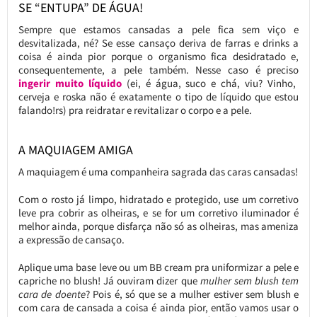
SE “ENTUPA” DE ÁGUA!
Sempre que estamos cansadas a pele fica sem viço e
desvitalizada, né? Se esse cansaço deriva de farras e drinks a
coisa é ainda pior porque o organismo fica desidratado e,
consequentemente, a pele também. Nesse caso é preciso
ingerir muito líquido
(ei, é água, suco e chá, viu? Vinho,
cerveja e roska não é exatamente o tipo de líquido que estou
falando!rs) pra reidratar e revitalizar o corpo e a pele.
A MAQUIAGEM AMIGA
A maquiagem é uma companheira sagrada das caras cansadas!
Com o rosto já limpo, hidratado e protegido, use um corretivo
leve pra cobrir as olheiras, e se for um corretivo iluminador é
melhor ainda, porque disfarça não só as olheiras, mas ameniza
a expressão de cansaço.
Aplique uma base leve ou um BB cream pra uniformizar a pele e
capriche no blush! Já ouviram dizer que
mulher sem blush tem
cara de doente
? Pois é, só que se a mulher estiver sem blush e
com cara de cansada a coisa é ainda pior, então vamos usar o