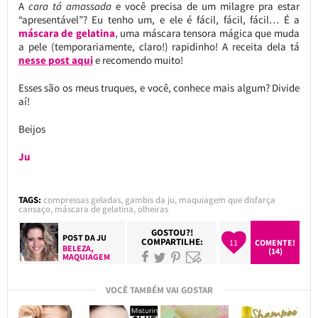
A
cara tá amassada
e você precisa de um milagre pra estar
“apresentável”? Eu tenho um, e ele é fácil, fácil, fácil… É a
máscara de gelatina
, uma máscara tensora mágica que muda
a pele (temporariamente, claro!) rapidinho! A receita dela tá
nesse post aqui
e recomendo muito!
Esses são os meus truques, e você, conhece mais algum? Divide
aí!
Beijos
Ju
TAGS:
compressas geladas
,
gambis da ju
,
maquiagem que disfarça
cansaço
,
máscara de gelatina
,
olheiras
GOSTOU?!
POST DA
JU
COMPARTILHE:
11
COMENTE!
BELEZA
,
(14)
MAQUIAGEM
VOCÊ TAMBÉM VAI GOSTAR