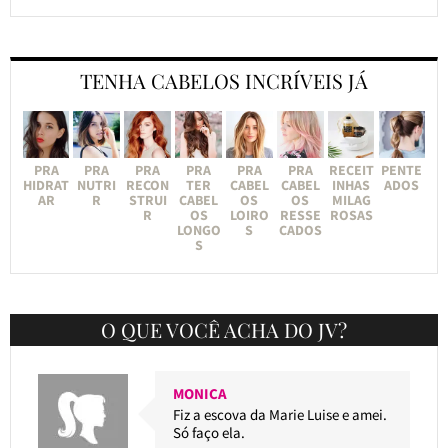
TENHA CABELOS INCRÍVEIS JÁ
PRA
PRA
PRA
PRA
PRA
PRA
RECEIT
PENTE
HIDRAT
NUTRI
RECON
TER
CABEL
CABEL
INHAS
ADOS
AR
R
STRUI
CABEL
OS
OS
MILAG
R
OS
LOIRO
RESSE
ROSAS
LONGO
S
CADOS
S
O QUE VOCÊ ACHA DO JV?
MONICA
Fiz a escova da Marie Luise e amei.
Só faço ela.