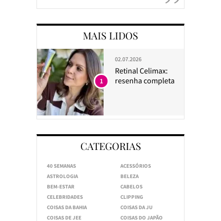
MAIS LIDOS
02.07.2026
Retinal Celimax:
resenha completa
1
CATEGORIAS
40 SEMANAS
ACESSÓRIOS
ASTROLOGIA
BELEZA
BEM-ESTAR
CABELOS
CELEBRIDADES
CLIPPING
COISAS DA BAHIA
COISAS DA JU
COISAS DE JEE
COISAS DO JAPÃO