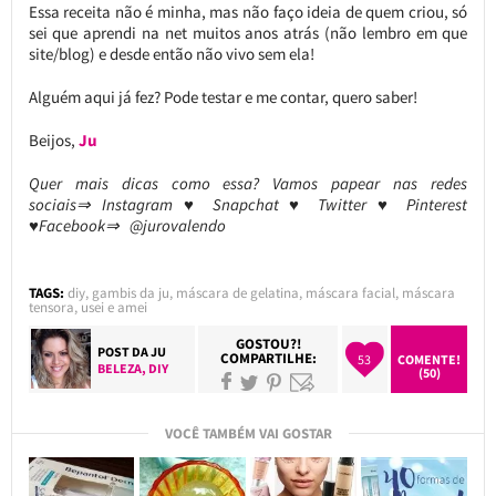
Essa receita não é minha, mas não faço ideia de quem criou, só
sei que aprendi na net muitos anos atrás (não lembro em que
site/blog) e desde então não vivo sem ela!
Alguém aqui já fez? Pode testar e me contar, quero saber!
Beijos,
Ju
Quer mais dicas como essa? Vamos papear nas redes
sociais⇒ Instagram ♥ Snapchat ♥ Twitter ♥ Pinterest
♥Facebook⇒ @jurovalendo
TAGS:
diy
,
gambis da ju
,
máscara de gelatina
,
máscara facial
,
máscara
tensora
,
usei e amei
GOSTOU?!
POST DA
JU
COMPARTILHE:
53
COMENTE!
BELEZA
,
DIY
(50)
VOCÊ TAMBÉM VAI GOSTAR