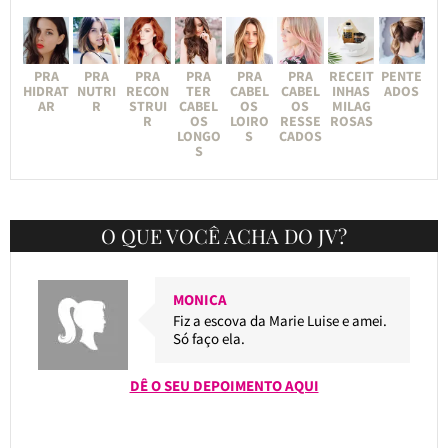
PRA
PRA
PRA
PRA
PRA
PRA
RECEIT
PENTE
HIDRAT
NUTRI
RECON
TER
CABEL
CABEL
INHAS
ADOS
AR
R
STRUI
CABEL
OS
OS
MILAG
R
OS
LOIRO
RESSE
ROSAS
LONGO
S
CADOS
S
O QUE VOCÊ ACHA DO JV?
MONICA
Fiz a escova da Marie Luise e amei.
Só faço ela.
DÊ O SEU DEPOIMENTO AQUI