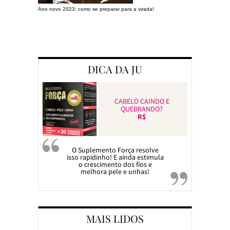
Ano novo 2023: como se preparar para a virada!
Preparando a c
DICA DA JU
CABELO CAINDO E
QUEBRANDO?
R$
O Suplemento Força resolve
isso rapidinho! E ainda estimula
o crescimento dos fios e
melhora pele e unhas!
MAIS LIDOS