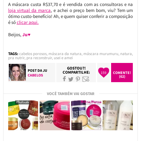
A máscara custa R$37,70 e é vendida com as consultoras e na
loja virtual da marca
, e achei o preço bem bom, viu? Tem um
ótimo custo-benefício! Ah, e quem quiser conferir a composição
é só
clicar aqui.
Beijos,
Ju♥
TAGS:
cabelos porosos
,
máscara da natura
,
máscara murumuru
,
natura
,
pra nutrir
,
pra reconstruir
,
usei e amei
GOSTOU?!
POST DA
JU
COMPARTILHE:
159
COMENTE!
CABELOS
(62)
VOCÊ TAMBÉM VAI GOSTAR