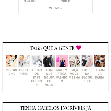
FENG SHUI
FITNESS
VER MAIS
TAGS QUE A GENTE
PECHIN
USEI E
ACHAD
COM
MATEM
FAÇA
TOP 10
O BOM
CHA
AMEI!
OS
QUE
ÁTICA
VOCÊ
DA
DA
FAST
ROUPA
FASHIO
MESMA
BLOGU
BAHIA
FASHIO
EU
N
EIRA
N
VOU?
TENHA CABELOS INCRÍVEIS JÁ