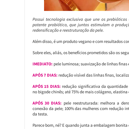
Possui tecnologia exclusiva que une os prebióticos 
potente probiótico, que juntos estimulam a produç
redensificação e reestruturação da pele.
Além disso, é um produto vegano e com resultados com
Sobre eles, aliás, os benefícios prometidos são os segu
IMEDIATO:
pele luminosa; suavização de linhas finas 
APÓS 7 DIAS:
redução visível das linhas finas, locali
APÓS 15 DIAS:
redução significativa da quantidade
no bigode chinês; até 75% de mais colágeno, elastina 
APÓS 30 DIAS:
pele reestruturada: melhora a den
conexão da pele; 100% das mulheres com redução int
da testa.
Parece bom, né? E quando junta a embalagem bonita e a 