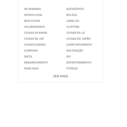
40 SEMANAS
ACESSÓRIOS
ASTROLOGIA
BELEZA
BEM-ESTAR
CABELOS
CELEBRIDADES
CLIPPING
COISAS DA BAHIA
COISAS DA JU
COISAS DE JEE
COISAS DO JAPÃO
COMES E BEBES
COMPORTAMENTO
COMPRAS
DECORAÇÃO
DIETA
DIY
EMAGRECIMENTO
ENTRETENIMENTO
FENG SHUI
FITNESS
VER MAIS