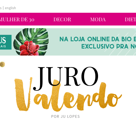
s
english
MULHER DE 30
DECOR
MODA
DIE