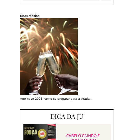
Dicas rápidas!
Ano novo 2023: como se preparar para a virada!
Preparando a cas
DICA DA JU
CABELO CAINDO E