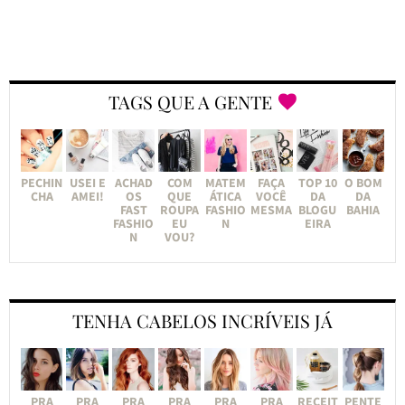
TAGS QUE A GENTE
PECHIN
USEI E
ACHAD
COM
MATEM
FAÇA
TOP 10
O BOM
CHA
AMEI!
OS
QUE
ÁTICA
VOCÊ
DA
DA
FAST
ROUPA
FASHIO
MESMA
BLOGU
BAHIA
FASHIO
EU
N
EIRA
N
VOU?
TENHA CABELOS INCRÍVEIS JÁ
PRA
PRA
PRA
PRA
PRA
PRA
RECEIT
PENTE