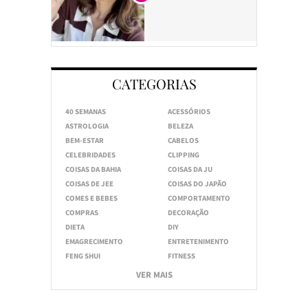
CATEGORIAS
40 SEMANAS
ACESSÓRIOS
ASTROLOGIA
BELEZA
BEM-ESTAR
CABELOS
CELEBRIDADES
CLIPPING
COISAS DA BAHIA
COISAS DA JU
COISAS DE JEE
COISAS DO JAPÃO
COMES E BEBES
COMPORTAMENTO
COMPRAS
DECORAÇÃO
DIETA
DIY
EMAGRECIMENTO
ENTRETENIMENTO
FENG SHUI
FITNESS
VER MAIS