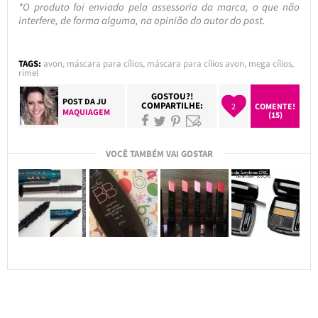
*O produto foi enviado pela assessoria da marca, o que não
interfere, de forma alguma, na opinião do autor do post.
TAGS:
avon
,
máscara para cílios
,
máscara para cílios avon
,
mega cílios
,
rímel
GOSTOU?!
POST DA
JU
COMPARTILHE:
2
COMENTE!
MAQUIAGEM
(15)
VOCÊ TAMBÉM VAI GOSTAR