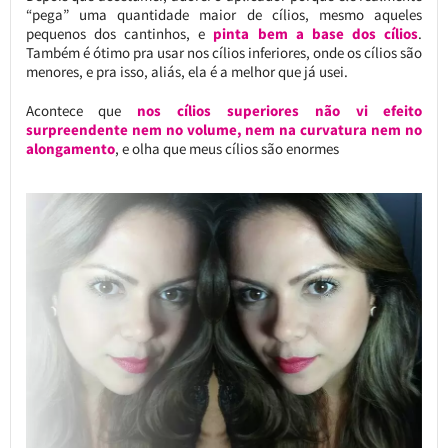
“pega” uma quantidade maior de cílios, mesmo aqueles
pequenos dos cantinhos, e
pinta bem a base dos cílios
.
Também é ótimo pra usar nos cílios inferiores, onde os cílios são
menores, e pra isso, aliás, ela é a melhor que já usei.
Acontece que
nos cílios superiores não vi efeito
surpreendente nem no volume, nem na curvatura nem no
alongamento
, e olha que meus cílios são enormes