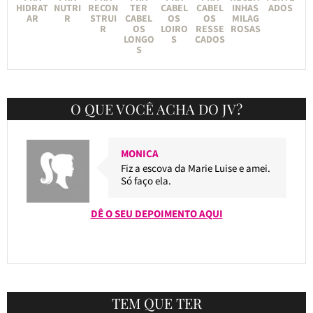
HIDRAT
NUTRI
RECON
TER
CABEL
CABEL
INHAS
ADOS
AR
R
STRUI
CABEL
OS
OS
MILAG
R
OS
LOIRO
RESSE
ROSAS
LONGO
S
CADOS
S
O QUE VOCÊ ACHA DO JV?
MONICA
Fiz a escova da Marie Luise e amei.
Só faço ela.
DÊ O SEU DEPOIMENTO AQUI
TEM QUE TER