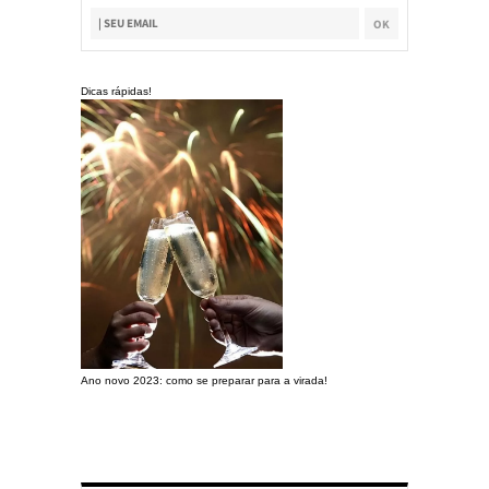
Dicas rápidas!
Ano novo 2023: como se preparar para a virada!
Preparando a c