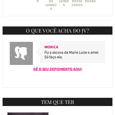
R
OS
LOIRO
RESSE
ROSAS
LONGO
S
CADOS
S
O QUE VOCÊ ACHA DO JV?
MONICA
Fiz a escova da Marie Luise e amei.
Só faço ela.
DÊ O SEU DEPOIMENTO AQUI
TEM QUE TER