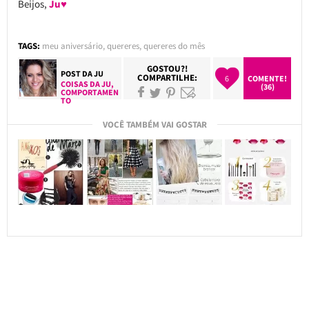
Beijos,
Ju♥
TAGS:
meu aniversário
,
quereres
,
quereres do mês
GOSTOU?!
POST DA
JU
COMPARTILHE:
6
COMENTE!
COISAS DA JU
,
(36)
COMPORTAMEN
TO
VOCÊ TAMBÉM VAI GOSTAR