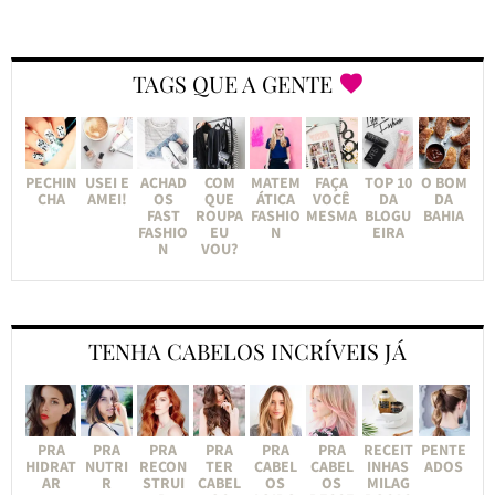
TAGS QUE A GENTE
PECHIN
USEI E
ACHAD
COM
MATEM
FAÇA
TOP 10
O BOM
CHA
AMEI!
OS
QUE
ÁTICA
VOCÊ
DA
DA
FAST
ROUPA
FASHIO
MESMA
BLOGU
BAHIA
FASHIO
EU
N
EIRA
N
VOU?
TENHA CABELOS INCRÍVEIS JÁ
PRA
PRA
PRA
PRA
PRA
PRA
RECEIT
PENTE
HIDRAT
NUTRI
RECON
TER
CABEL
CABEL
INHAS
ADOS
AR
R
STRUI
CABEL
OS
OS
MILAG