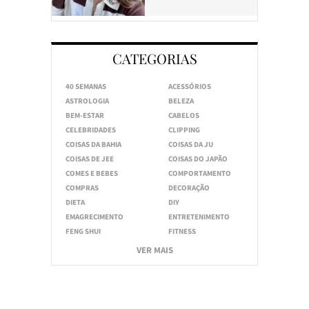
CATEGORIAS
40 SEMANAS
ACESSÓRIOS
ASTROLOGIA
BELEZA
BEM-ESTAR
CABELOS
CELEBRIDADES
CLIPPING
COISAS DA BAHIA
COISAS DA JU
COISAS DE JEE
COISAS DO JAPÃO
COMES E BEBES
COMPORTAMENTO
COMPRAS
DECORAÇÃO
DIETA
DIY
EMAGRECIMENTO
ENTRETENIMENTO
FENG SHUI
FITNESS
VER MAIS