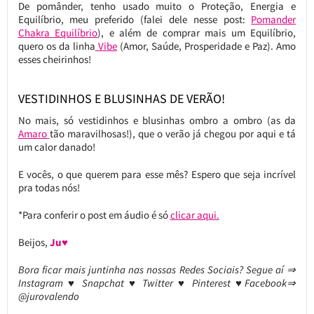
De pomânder, tenho usado muito o Proteção, Energia e
Equilíbrio, meu preferido (falei dele nesse post:
Pomander
Chakra Equilíbrio
), e além de comprar mais um Equilíbrio,
quero os da linha
Vibe
(Amor, Saúde, Prosperidade e Paz). Amo
esses cheirinhos!
VESTIDINHOS E BLUSINHAS DE VERÃO!
No mais, só vestidinhos e blusinhas ombro a ombro (as da
Amaro
tão maravilhosas!), que o verão já chegou por aqui e tá
um calor danado!
E vocês, o que querem para esse mês? Espero que seja incrível
pra todas nós!
*Para conferir o post em áudio é só
clicar aqui.
Beijos,
Ju♥
Bora ficar mais juntinha nas nossas Redes Sociais? Segue aí ⇒
Instagram ♥ Snapchat ♥ Twitter ♥ Pinterest ♥Facebook⇒
@jurovalendo