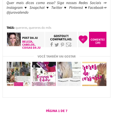
Quer mais dicas como essa? Siga nossas Redes Sociais ⇒
Instagram ♥ Snapchat ♥ Twitter ♥ Pinterest ♥Facebook⇒
@jurovalendo
TAGS:
quereres
,
quereres do mês
GOSTOU?!
POST DA
JU
COMPARTILHE:
47
COMENTE!
BELEZA
,
(29)
CABELOS
,
COISAS DA JU
VOCÊ TAMBÉM VAI GOSTAR
PÁGINA 1 DE 7