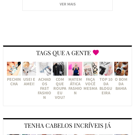
VER MAIS
TAGS QUE A GENTE
PECHIN
USEI E
ACHAD
COM
MATEM
FAÇA
TOP 10
O BOM
CHA
AMEI!
OS
QUE
ÁTICA
VOCÊ
DA
DA
FAST
ROUPA
FASHIO
MESMA
BLOGU
BAHIA
FASHIO
EU
N
EIRA
N
VOU?
TENHA CABELOS INCRÍVEIS JÁ