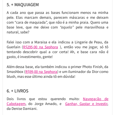
5. + MAQUIAGEM
A cada ano que passa as bases funcionam menos na minha
pele. Elas marcam demais, parecem máscaras e me deixam
com “cara de maquiada”, que não é a minha praia. Quero uma
base leve, que me deixe com
“aquela”
pele maravilhosa e
natural, sabe?
Falei isso com a Maraisa e ela indicou a Lingerie de Peau, da
Guerlain (
R$295,00 na Sephora
), então vou me jogar, só tô
tentando descobrir qual a cor certa! Ah, e base cara não é
gasto, é investimento, gente!
Além dessa base, ela também indicou o primer Photo Finish, da
Smashbox (
R$99,00 na Sephora
) e um iluminador da Dior como
blush, mas esse último ainda tô em dúvida!
6. + LIVROS
Dois livros que estou querendo muito:
Navegação de
Cabotagem
, do Jorge Amado, e
Ganhar, Gastar e Investir
,
da Denise Damiani.