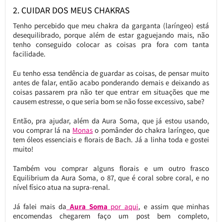
2. CUIDAR DOS MEUS CHAKRAS
Tenho percebido que meu chakra da garganta (laríngeo) está
desequilibrado, porque além de estar gaguejando mais, não
tenho conseguido colocar as coisas pra fora com tanta
facilidade.
Eu tenho essa tendência de guardar as coisas, de pensar muito
antes de falar, então acabo ponderando demais e deixando as
coisas passarem pra não ter que entrar em situações que me
causem estresse, o que seria bom se não fosse excessivo, sabe?
Então, pra ajudar, além da Aura Soma, que já estou usando,
vou comprar lá na
Monas
o pomânder do chakra laríngeo, que
tem óleos essenciais e florais de Bach. Já a linha toda e gostei
muito!
Também vou comprar alguns florais e um outro frasco
Equilibrium da Aura Soma, o 87, que é coral sobre coral, e no
nível físico atua na supra-renal.
Já falei mais da
Aura Soma
por aqui
, e assim que minhas
encomendas chegarem faço um post bem completo,