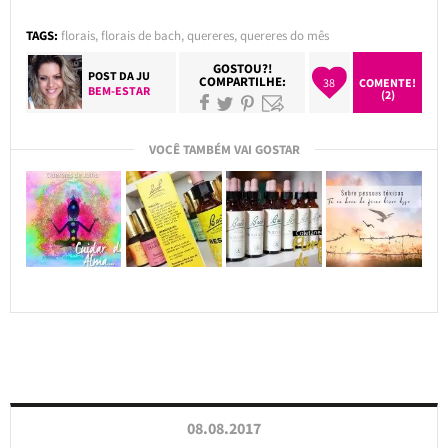
TAGS:
florais
,
florais de bach
,
quereres
,
quereres do mês
GOSTOU?!
POST DA
JU
COMPARTILHE:
38
COMENTE!
BEM-ESTAR
(2)
VOCÊ TAMBÉM VAI GOSTAR
08.08.2017