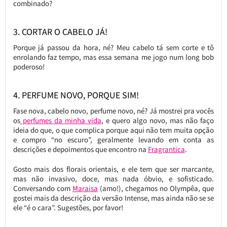
combinado?
3. CORTAR O CABELO JÁ!
Porque já passou da hora, né? Meu cabelo tá sem corte e tô
enrolando faz tempo, mas essa semana me jogo num long bob
poderoso!
4. PERFUME NOVO, PORQUE SIM!
Fase nova, cabelo novo, perfume novo, né? Já mostrei pra vocês
os
perfumes da minha vida
, e quero algo novo, mas não faço
ideia do que, o que complica porque aqui não tem muita opção
e compro “no escuro”, geralmente levando em conta as
descrições e depoimentos que encontro na
Fragrantica
.
Gosto mais dos florais orientais, e ele tem que ser marcante,
mas não invasivo, doce, mas nada óbvio, e sofisticado.
Conversando com
Maraisa
(amo!), chegamos no Olympêa, que
gostei mais da descrição da versão Intense, mas ainda não se se
ele “é o cara”. Sugestões, por favor!