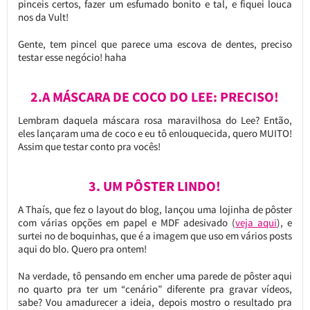
pinceis certos, fazer um esfumado bonito e tal, e fiquei louca
nos da Vult!
Gente, tem pincel que parece uma escova de dentes, preciso
testar esse negócio! haha
2.A MÁSCARA DE COCO DO LEE: PRECISO!
Lembram daquela máscara rosa maravilhosa do Lee? Então,
eles lançaram uma de coco e eu tô enlouquecida, quero MUITO!
Assim que testar conto pra vocês!
3. UM PÔSTER LINDO!
A Thaís, que fez o layout do blog, lançou uma lojinha de pôster
com várias opções em papel e MDF adesivado (
veja aqui
), e
surtei no de boquinhas, que é a imagem que uso em vários posts
aqui do blo. Quero pra ontem!
Na verdade, tô pensando em encher uma parede de pôster aqui
no quarto pra ter um “cenário” diferente pra gravar vídeos,
sabe? Vou amadurecer a ideia, depois mostro o resultado pra