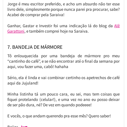
Jorge é meu escritor preferido, e acho um absurdo não ter esse
livro dele, simplesmente porque nunca parei pra procurar, sabe?
Acabei de comprar pela Saraiva!
Ganhar, Gastar e Investir foi uma indicação lá do blog da
Alê
Garattoni
, e também comprei hoje na Saraiva.
7. BANDEJA DE MÁRMORE
Tô enlouquecida por uma bandeja de mármore pro meu
“cantinho do café”, e se não encontrar até o final da semana por
aqui, vou fazer uma, cabô! hahaha
Sério, ela é linda e vai combinar certinho os apetrechos de café
aqui da Jujuland!
Minha listinha tá um pouco cara, eu sei, mas tem coisas que
fiquei protelando (celular!), e uma vez no ano eu posso deixar
de ser pão dura, né? De vez em quando podeeee!
E vocês, o que andam querendo pra esse mês? Quero saber!
Beijos,
Ju♥