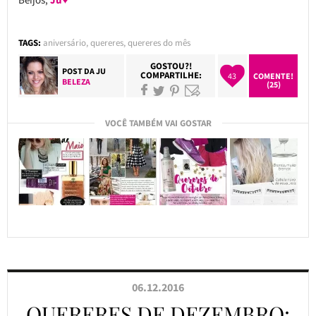
TAGS:
aniversário
,
quereres
,
quereres do mês
GOSTOU?!
POST DA
JU
COMPARTILHE:
43
COMENTE!
BELEZA
(25)
VOCÊ TAMBÉM VAI GOSTAR
06.12.2016
QUERERES DE DEZEMBRO: