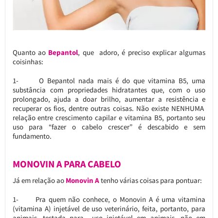
Quanto ao
Bepantol
, que adoro, é preciso explicar algumas
coisinhas:
1- O Bepantol nada mais é do que vitamina B5, uma
substância com propriedades hidratantes que, com o uso
prolongado, ajuda a doar brilho, aumentar a resistência e
recuperar os fios, dentre outras coisas. Não existe NENHUMA
relação entre crescimento capilar e vitamina B5, portanto seu
uso para “fazer o cabelo crescer” é descabido e sem
fundamento.
MONOVIN A PARA CABELO
Já em relação ao
Monovin A
tenho várias coisas para pontuar:
1- Pra quem não conhece, o Monovin A é uma vitamina
(vitamina A) injetável de uso veterinário, feita, portanto, para
animais, testada para uso injetável em animais, não em