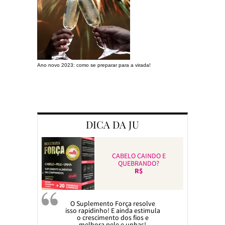
Ano novo 2023: como se preparar para a virada!
Preparando a c
DICA DA JU
CABELO CAINDO E
QUEBRANDO?
R$
O Suplemento Força resolve
isso rapidinho! E ainda estimula
o crescimento dos fios e
melhora pele e unhas!