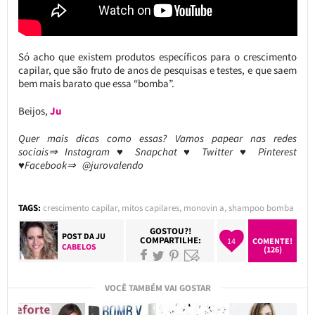
Só acho que existem produtos específicos para o crescimento
capilar, que são fruto de anos de pesquisas e testes, e que saem
bem mais barato que essa “bomba”.
Beijos,
Ju
Quer mais dicas como essas? Vamos papear nas redes
sociais⇒ Instagram ♥ Snapchat ♥ Twitter ♥ Pinterest
♥Facebook⇒ @jurovalendo
TAGS:
crescimento capilar
,
mitos capilares
,
monovin a
,
shampoo bomba
GOSTOU?!
POST DA
JU
COMPARTILHE:
14
COMENTE!
CABELOS
(126)
VOCÊ TAMBÉM VAI GOSTAR