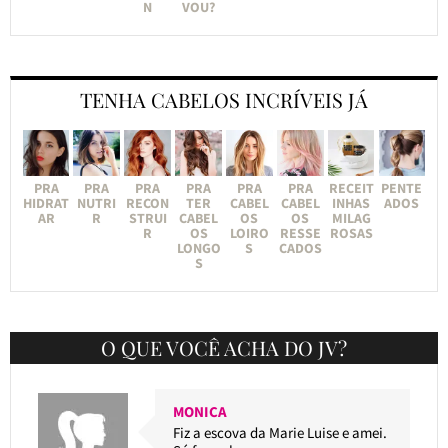
N
VOU?
TENHA CABELOS INCRÍVEIS JÁ
PRA
PRA
PRA
PRA
PRA
PRA
RECEIT
PENTE
HIDRAT
NUTRI
RECON
TER
CABEL
CABEL
INHAS
ADOS
AR
R
STRUI
CABEL
OS
OS
MILAG
R
OS
LOIRO
RESSE
ROSAS
LONGO
S
CADOS
S
O QUE VOCÊ ACHA DO JV?
MONICA
Fiz a escova da Marie Luise e amei.