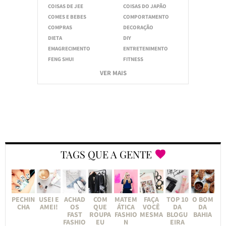
COISAS DE JEE
COISAS DO JAPÃO
COMES E BEBES
COMPORTAMENTO
COMPRAS
DECORAÇÃO
DIETA
DIY
EMAGRECIMENTO
ENTRETENIMENTO
FENG SHUI
FITNESS
VER MAIS
TAGS QUE A GENTE
PECHIN
USEI E
ACHAD
COM
MATEM
FAÇA
TOP 10
O BOM
CHA
AMEI!
OS
QUE
ÁTICA
VOCÊ
DA
DA
FAST
ROUPA
FASHIO
MESMA
BLOGU
BAHIA
FASHIO
EU
N
EIRA