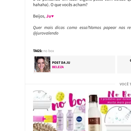
hahaha). O que vocês acham?
Beijos,
Ju♥
Quer mais dicas como essa?Vamos papear nas re
@jurovalendo
TAGS:
no box
POST DA
JU
BELEZA
VOCÊ 