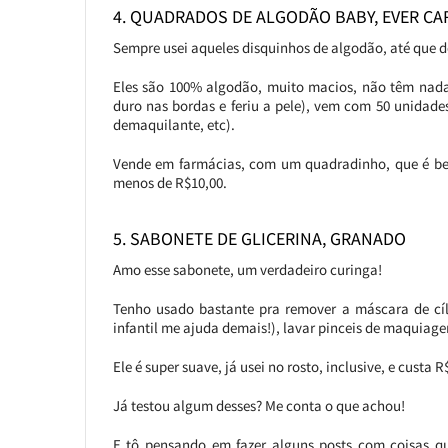
4. QUADRADOS DE ALGODÃO BABY, EVER CA
Sempre usei aqueles disquinhos de algodão, até que 
Eles são 100% algodão, muito macios, não têm nada
duro nas bordas e feriu a pele), vem com 50 unidade
demaquilante, etc).
Vende em farmácias, com um quadradinho, que é bem
menos de R$10,00.
5. SABONETE DE GLICERINA, GRANADO
Amo esse sabonete, um verdadeiro curinga!
Tenho usado bastante pra remover a máscara de cíl
infantil me ajuda demais!), lavar pinceis de maquiage
Ele é super suave, já usei no rosto, inclusive, e custa R
Já testou algum desses? Me conta o que achou!
E tô pensando em fazer alguns posts com coisas q