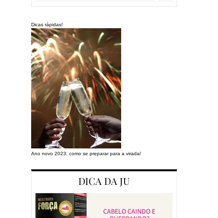
Dicas rápidas!
Ano novo 2023: como se preparar para a virada!
Preparando a cas
DICA DA JU
CABELO CAINDO E