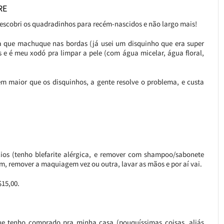
RE
descobri os quadradinhos para recém-nascidos e não largo mais!
 que machuque nas bordas (já usei um disquinho que era super
s e é meu xodó pra limpar a pele (com água micelar, água floral,
 maior que os disquinhos, a gente resolve o problema, e custa
ios (tenho blefarite alérgica, e remover com shampoo/sabonete
m, remover a maquiagem vez ou outra, lavar as mãos e por aí vai.
$15,00.
ue tenho comprado pra minha casa (pouquíssimas coisas, aliás