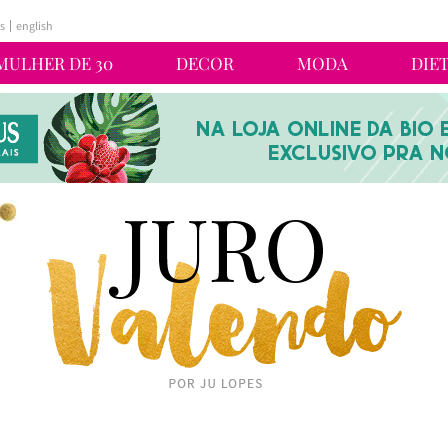
s
english
MULHER DE 30
DECOR
MODA
DIE