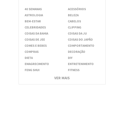
40 SEMANAS
ACESSÓRIOS
ASTROLOGIA
BELEZA
BEM-ESTAR
CABELOS
CELEBRIDADES
CLIPPING
COISAS DA BAHIA
COISAS DA JU
COISAS DE JEE
COISAS DO JAPÃO
COMES E BEBES
COMPORTAMENTO
COMPRAS
DECORAÇÃO
DIETA
DIY
EMAGRECIMENTO
ENTRETENIMENTO
FENG SHUI
FITNESS
VER MAIS