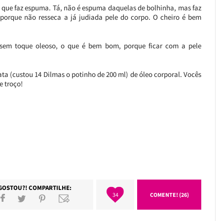
to que faz espuma. Tá, não é espuma daquelas de bolhinha, mas faz
orque não resseca a já judiada pele do corpo. O cheiro é bem
 sem toque oleoso, o que é bem bom, porque ficar com a pele
ta (custou 14 Dilmas o potinho de 200 ml) de óleo corporal. Vocês
 troço!
GOSTOU?! COMPARTILHE:
34
COMENTE! (26)