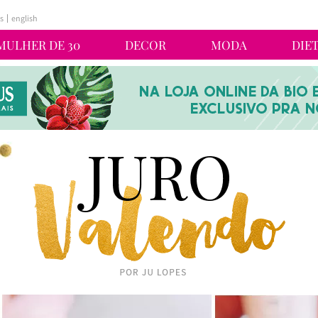
s
english
MULHER DE 30
DECOR
MODA
DIE