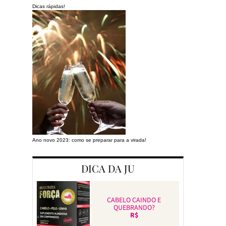
Dicas rápidas!
Ano novo 2023: como se preparar para a virada!
Preparando a cas
DICA DA JU
CABELO CAINDO E
QUEBRANDO?
R$