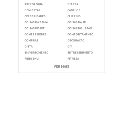
ASTROLOGIA
BELEZA
BEM-ESTAR
CABELOS
CELEBRIDADES
CLIPPING
COISAS DA BAHIA
COISAS DA JU
COISAS DE JEE
COISAS DO JAPÃO
COMES E BEBES
COMPORTAMENTO
COMPRAS
DECORAÇÃO
DIETA
DIY
EMAGRECIMENTO
ENTRETENIMENTO
FENG SHUI
FITNESS
VER MAIS