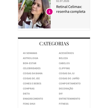
02.07.2026
Retinal Celimax:
resenha completa
1
CATEGORIAS
40 SEMANAS
ACESSÓRIOS
ASTROLOGIA
BELEZA
BEM-ESTAR
CABELOS
CELEBRIDADES
CLIPPING
COISAS DA BAHIA
COISAS DA JU
COISAS DE JEE
COISAS DO JAPÃO
COMES E BEBES
COMPORTAMENTO
COMPRAS
DECORAÇÃO
DIETA
DIY
EMAGRECIMENTO
ENTRETENIMENTO
FENG SHUI
FITNESS