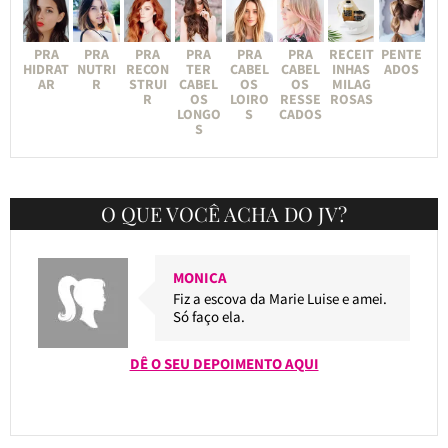
PRA
PRA
PRA
PRA
PRA
PRA
RECEIT
PENTE
HIDRAT
NUTRI
RECON
TER
CABEL
CABEL
INHAS
ADOS
AR
R
STRUI
CABEL
OS
OS
MILAG
R
OS
LOIRO
RESSE
ROSAS
LONGO
S
CADOS
S
O QUE VOCÊ ACHA DO JV?
MONICA
Fiz a escova da Marie Luise e amei.
Só faço ela.
DÊ O SEU DEPOIMENTO AQUI