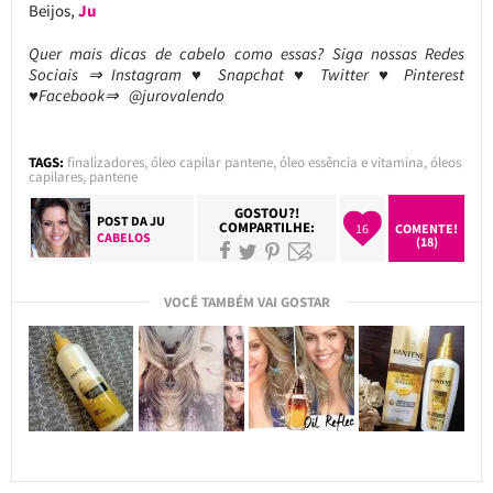
Beijos,
Ju
Quer mais dicas de cabelo como essas?
Siga nossas Redes
Sociais ⇒ Instagram ♥ Snapchat ♥ Twitter ♥ Pinterest
♥Facebook⇒ @jurovalendo
TAGS:
finalizadores
,
óleo capilar pantene
,
óleo essência e vitamina
,
óleos
capilares
,
pantene
GOSTOU?!
POST DA
JU
COMPARTILHE:
16
COMENTE!
CABELOS
(18)
VOCÊ TAMBÉM VAI GOSTAR