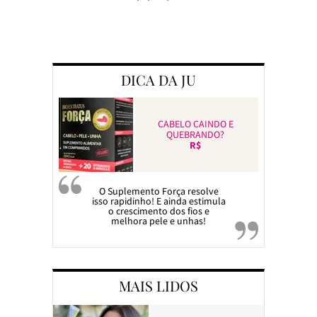
Preparando a c
DICA DA JU
CABELO CAINDO E
QUEBRANDO?
R$
O Suplemento Força resolve
isso rapidinho! E ainda estimula
o crescimento dos fios e
melhora pele e unhas!
MAIS LIDOS