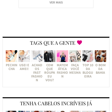
VER MAIS
TAGS QUE A GENTE
PECHIN
USEI E
ACHAD
COM
MATEM
FAÇA
TOP 10
O BOM
CHA
AMEI!
OS
QUE
ÁTICA
VOCÊ
DA
DA
FAST
ROUPA
FASHIO
MESMA
BLOGU
BAHIA
FASHIO
EU
N
EIRA
N
VOU?
TENHA CABELOS INCRÍVEIS JÁ