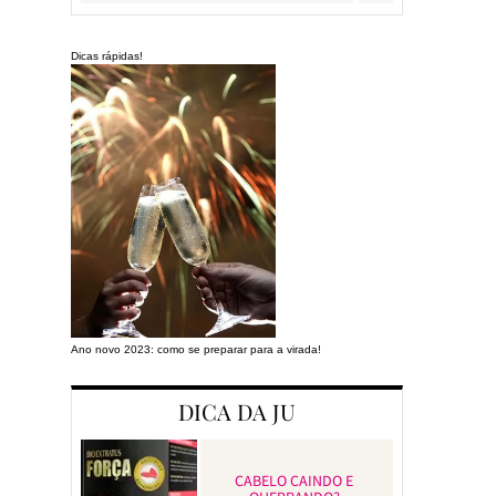
Dicas rápidas!
Ano novo 2023: como se preparar para a virada!
Preparando a cas
DICA DA JU
CABELO CAINDO E