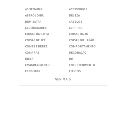
40 SEMANAS
ACESSÓRIOS
ASTROLOGIA
BELEZA
BEM-ESTAR
CABELOS
CELEBRIDADES
CLIPPING
COISAS DA BAHIA
COISAS DA JU
COISAS DE JEE
COISAS DO JAPÃO
COMES E BEBES
COMPORTAMENTO
COMPRAS
DECORAÇÃO
DIETA
DIY
EMAGRECIMENTO
ENTRETENIMENTO
FENG SHUI
FITNESS
VER MAIS