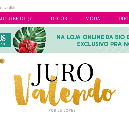
s
english
MULHER DE 30
DECOR
MODA
DIE