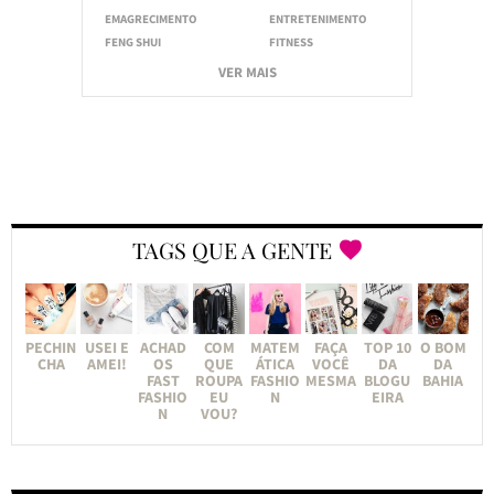
EMAGRECIMENTO
ENTRETENIMENTO
FENG SHUI
FITNESS
VER MAIS
TAGS QUE A GENTE
PECHIN
USEI E
ACHAD
COM
MATEM
FAÇA
TOP 10
O BOM
CHA
AMEI!
OS
QUE
ÁTICA
VOCÊ
DA
DA
FAST
ROUPA
FASHIO
MESMA
BLOGU
BAHIA
FASHIO
EU
N
EIRA
N
VOU?