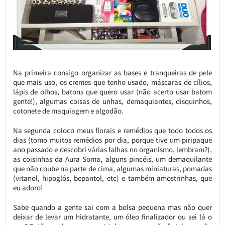
Na primeira consigo organizar as bases e tranqueiras de pele
que mais uso, os cremes que tenho usado, máscaras de cílios,
lápis de olhos, batons que quero usar (não acerto usar batom
gente!), algumas coisas de unhas, demaquiantes, disquinhos,
cotonete de maquiagem e algodão.
Na segunda coloco meus florais e remédios que todo todos os
dias (tomo muitos remédios por dia, porque tive um piripaque
ano passado e descobri várias falhas no organismo, lembram?),
as coisinhas da Aura Soma, alguns pincéis, um demaquilante
que não coube na parte de cima, algumas miniaturas, pomadas
(vitanol, hipoglós, bepantol, etc) e também amostrinhas, que
eu adoro!
Sabe quando a gente sai com a bolsa pequena mas não quer
deixar de levar um hidratante, um óleo finalizador ou sei lá o