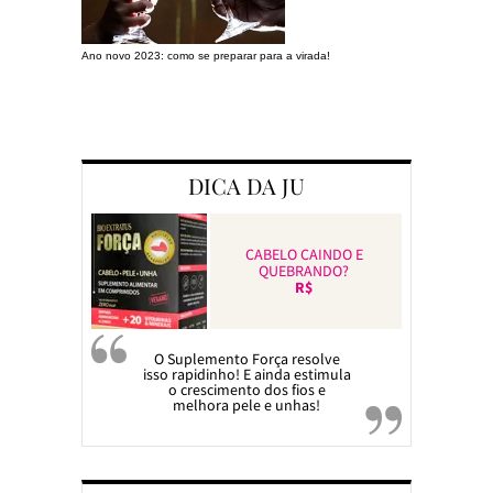
Ano novo 2023: como se preparar para a virada!
Preparando a c
DICA DA JU
CABELO CAINDO E
QUEBRANDO?
R$
O Suplemento Força resolve
isso rapidinho! E ainda estimula
o crescimento dos fios e
melhora pele e unhas!