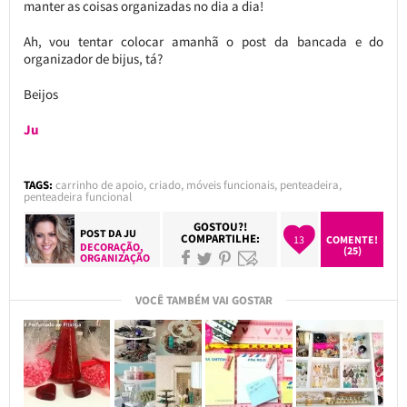
manter as coisas organizadas no dia a dia!
Ah, vou tentar colocar amanhã o post da bancada e do
organizador de bijus, tá?
Beijos
Ju
TAGS:
carrinho de apoio
,
criado
,
móveis funcionais
,
penteadeira
,
penteadeira funcional
GOSTOU?!
POST DA
JU
COMPARTILHE:
13
COMENTE!
DECORAÇÃO
,
(25)
ORGANIZAÇÃO
VOCÊ TAMBÉM VAI GOSTAR