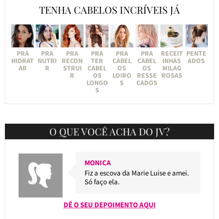
TENHA CABELOS INCRÍVEIS JÁ
PRA
PRA
PRA
PRA
PRA
PRA
RECEIT
PENTE
HIDRAT
NUTRI
RECON
TER
CABEL
CABEL
INHAS
ADOS
AR
R
STRUI
CABEL
OS
OS
MILAG
R
OS
LOIRO
RESSE
ROSAS
LONGO
S
CADOS
S
O QUE VOCÊ ACHA DO JV?
MONICA
Fiz a escova da Marie Luise e amei.
Só faço ela.
DÊ O SEU DEPOIMENTO AQUI