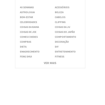
40 SEMANAS
ACESSÓRIOS
ASTROLOGIA
BELEZA
BEM-ESTAR
CABELOS
CELEBRIDADES
CLIPPING
COISAS DA BAHIA
COISAS DA JU
COISAS DE JEE
COISAS DO JAPÃO
COMES E BEBES
COMPORTAMENTO
COMPRAS
DECORAÇÃO
DIETA
DIY
EMAGRECIMENTO
ENTRETENIMENTO
FENG SHUI
FITNESS
VER MAIS