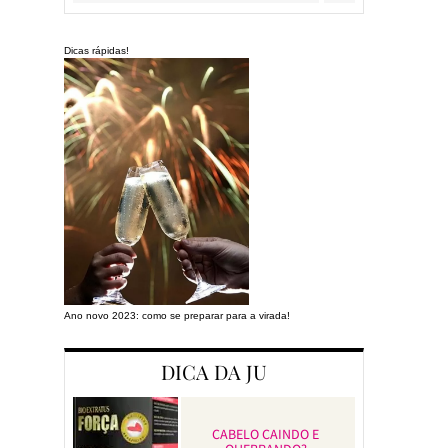
Dicas rápidas!
Ano novo 2023: como se preparar para a virada!
Preparando a cas
DICA DA JU
CABELO CAINDO E