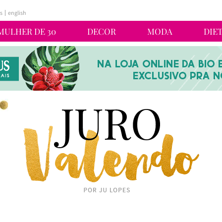
s
english
MULHER DE 30
DECOR
MODA
DIE