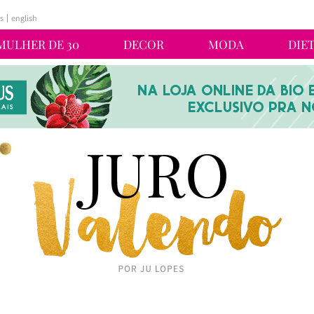
s
english
MULHER DE 30
DECOR
MODA
DIE