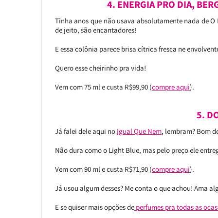
4. ENERGIA PRO DIA, BE
Tinha anos que não usava absolutamente nada de O 
de jeito, são encantadores!
E essa colônia parece brisa cítrica fresca ne envolvent
Quero esse cheirinho pra vida!
Vem com 75 ml e custa R$99,90 (
compre aqui
).
5. D
Já falei dele aqui no
Igual Que Nem
, lembram? Bom dem
Não dura como o Light Blue, mas pelo preço ele entre
Vem com 90 ml e custa R$71,90 (
compre aqui
).
Já usou algum desses? Me conta o que achou! Ama alg
E se quiser mais opções de
perfumes pra todas as ocasi