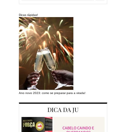
Dicas rápidas!
Ano novo 2023: como se preparar para a virada!
Preparando a cas
DICA DA JU
CABELO CAINDO E