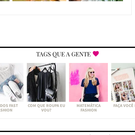
TAGS QUE A GENTE
DOS FAST
COM QUE ROUPA EU
MATEMÁTICA
FAÇA VOCÊ
ASHION
VOU?
FASHION