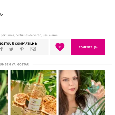
do
,
perfumes
,
perfumes de verão
,
usei e amei
GOSTOU?! COMPARTILHE:
21
COMENTE! (0)
TAMBÉM VAI GOSTAR