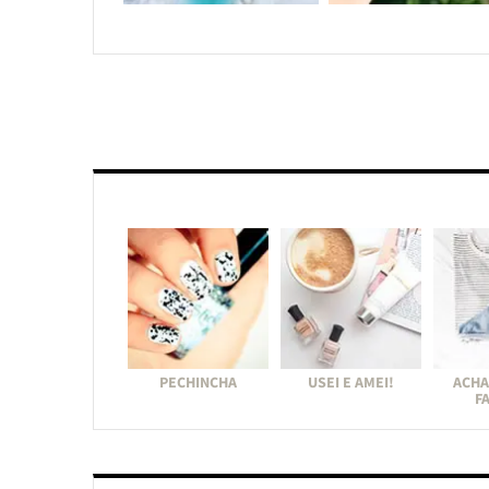
PECHINCHA
USEI E AMEI!
ACHA
F