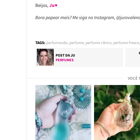
Beijos,
Ju♥
Bora papear mais? Me siga no Instagram, @jurovalen
TAGS:
perfumando
,
perfume
,
perfume cítrico
,
perfume fresco
POST DA
JU
PERFUMES
VOCÊ 