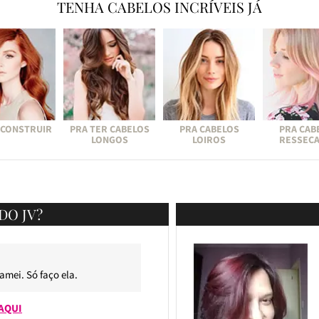
TENHA CABELOS INCRÍVEIS JÁ
ECONSTRUIR
PRA TER CABELOS
PRA CABELOS
PRA CAB
LONGOS
LOIROS
RESSEC
DO JV?
 amei. Só faço ela.
AQUI