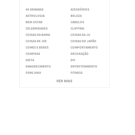
40 SEMANAS
ACESSÓRIOS
ASTROLOGIA
BELEZA
BEM-ESTAR
CABELOS
CELEBRIDADES
CLIPPING
COISAS DA BAHIA
COISAS DA JU
COISAS DE JEE
COISAS DO JAPÃO
COMES E BEBES
COMPORTAMENTO
COMPRAS
DECORAÇÃO
DIETA
DIY
EMAGRECIMENTO
ENTRETENIMENTO
FENG SHUI
FITNESS
VER MAIS