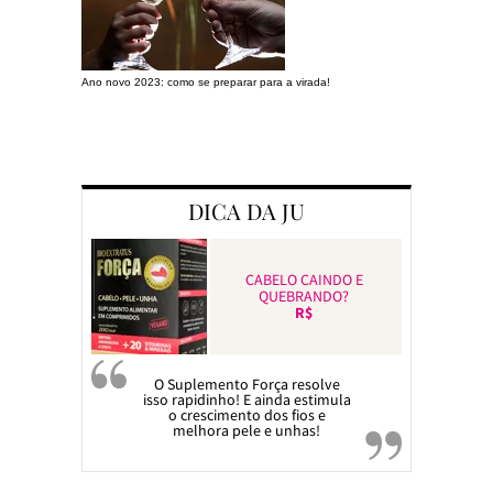
Ano novo 2023: como se preparar para a virada!
Preparando a c
DICA DA JU
CABELO CAINDO E
QUEBRANDO?
R$
O Suplemento Força resolve
isso rapidinho! E ainda estimula
o crescimento dos fios e
melhora pele e unhas!