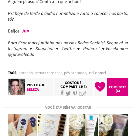
Alguém já usou? Conta aí o que achou!
P.s: hoje de tarde o áudio normaliza e volto a colocar nos posts,
tá?
Beijos,
Ju♥
Bora ficar mais juntinha nas nossas Redes Sociais? Segue aí ⇒
Instagram ♥ Snapchat ♥ Twitter ♥ Pinterest ♥Facebook⇒
@jurovalendo
TAGS:
granado
,
pernas cansadas
,
pés cansados
,
usei e amei
GOSTOU?!
POST DA
JU
COMPARTILHE:
52
COMENTE!
BELEZA
(6)
VOCÊ TAMBÉM VAI GOSTAR