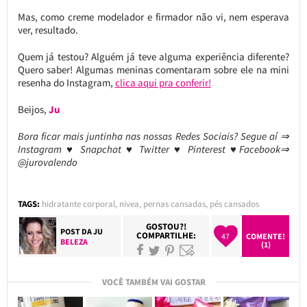
Mas, como creme modelador e firmador não vi, nem esperava
ver, resultado.
Quem já testou? Alguém já teve alguma experiência diferente?
Quero saber! Algumas meninas comentaram sobre ele na mini
resenha do Instagram,
clica aqui pra conferir!
Beijos,
Ju
Bora ficar mais juntinha nas nossas Redes Sociais? Segue aí ⇒
Instagram ♥ Snapchat ♥ Twitter ♥ Pinterest ♥Facebook⇒
@jurovalendo
TAGS:
hidratante corporal
,
nivea
,
pernas cansadas
,
pés cansados
GOSTOU?!
POST DA
JU
COMPARTILHE:
47
COMENTE!
BELEZA
(1)
VOCÊ TAMBÉM VAI GOSTAR