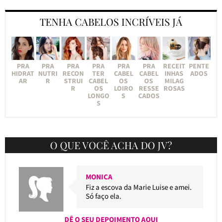
TENHA CABELOS INCRÍVEIS JÁ
PRA
PRA
PRA
PRA
PRA
PRA
RECEIT
PENTE
HIDRAT
NUTRI
RECON
TER
CABEL
CABEL
INHAS
ADOS
AR
R
STRUI
CABEL
OS
OS
MILAG
R
OS
LOIRO
RESSE
ROSAS
LONGO
S
CADOS
S
O QUE VOCÊ ACHA DO JV?
MONICA
Fiz a escova da Marie Luise e amei.
Só faço ela.
DÊ O SEU DEPOIMENTO AQUI