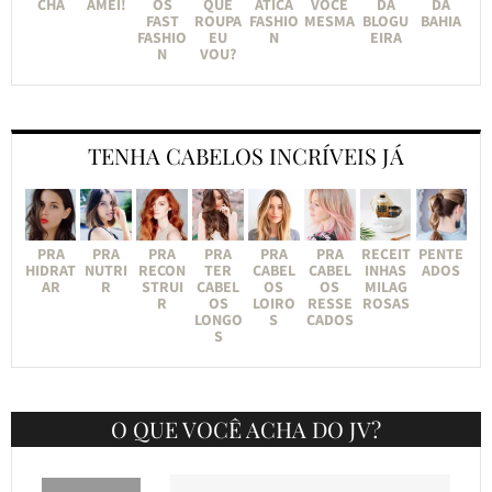
CHA
AMEI!
OS
QUE
ÁTICA
VOCÊ
DA
DA
FAST
ROUPA
FASHIO
MESMA
BLOGU
BAHIA
FASHIO
EU
N
EIRA
N
VOU?
TENHA CABELOS INCRÍVEIS JÁ
PRA
PRA
PRA
PRA
PRA
PRA
RECEIT
PENTE
HIDRAT
NUTRI
RECON
TER
CABEL
CABEL
INHAS
ADOS
AR
R
STRUI
CABEL
OS
OS
MILAG
R
OS
LOIRO
RESSE
ROSAS
LONGO
S
CADOS
S
O QUE VOCÊ ACHA DO JV?