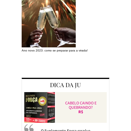
Ano novo 2023: como se preparar para a virada!
Preparando a c
DICA DA JU
CABELO CAINDO E
QUEBRANDO?
R$
O Suplemento Força resolve