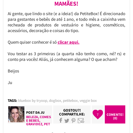
MAMÃES!
Ai gente, que lindo o site (e a ideia!) da PetiteBox! É direcionado
para gestantes e bebês de até 1 ano, e todo mês a caixinha vem
recheada de produtos de vestuário e higiene, cosméticos,
acessórios, decoração e coisas do tipo.
Quem quiser conhecer é só
clicar aqui.
Vou testar as 3 primeiras (a quarta não tenho como, né? rs) e
conto pra vocês! Aliás, já conhecem alguma? O que acham?
Beijos
Ju
TAGS:
bluebox by tryoop
,
dogbox
,
petitebox
,
veggie box
GOSTOU?!
POST DA
JU
COMPARTILHE:
7
COMENTE!
BELEZA
,
COMES
(0)
E BEBES
,
GRAVIDEZ
,
PET