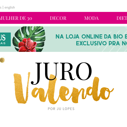
s
english
MULHER DE 30
DECOR
MODA
DIE