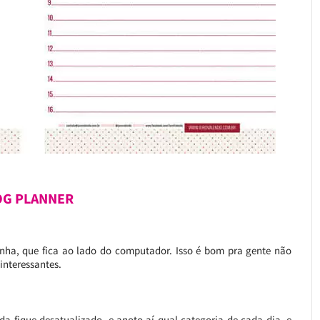
OG PLANNER
tinha, que fica ao lado do computador. Isso é bom pra gente não
interessantes.
a fique desatualizado, e anoto aí qual categoria de cada dia, e