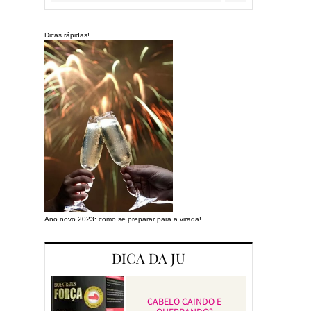
Dicas rápidas!
Ano novo 2023: como se preparar para a virada!
Preparando a cas
DICA DA JU
CABELO CAINDO E