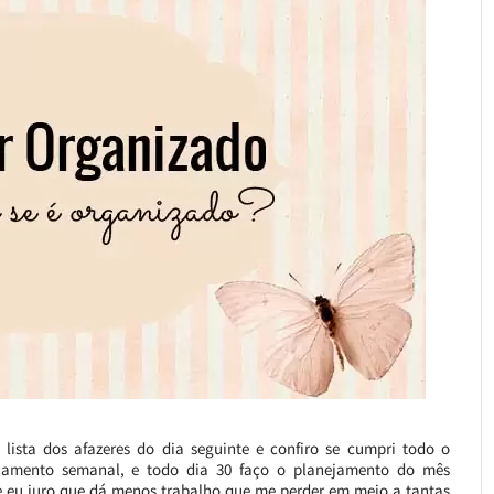
 lista dos afazeres do dia seguinte e confiro se cumpri todo o
jamento semanal, e todo dia 30 faço o planejamento do mês
 e eu juro que dá menos trabalho que me perder em meio a tantas