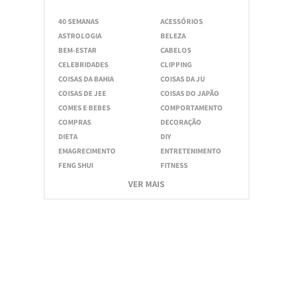
40 SEMANAS
ACESSÓRIOS
ASTROLOGIA
BELEZA
BEM-ESTAR
CABELOS
CELEBRIDADES
CLIPPING
COISAS DA BAHIA
COISAS DA JU
COISAS DE JEE
COISAS DO JAPÃO
COMES E BEBES
COMPORTAMENTO
COMPRAS
DECORAÇÃO
DIETA
DIY
EMAGRECIMENTO
ENTRETENIMENTO
FENG SHUI
FITNESS
VER MAIS