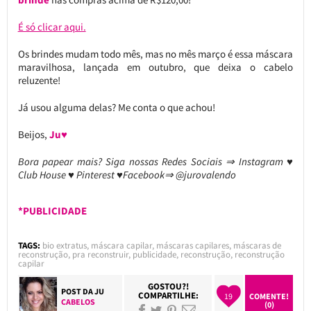
É só clicar aqui.
Os brindes mudam todo mês, mas no mês março é essa máscara
maravilhosa, lançada em outubro, que deixa o cabelo
reluzente!
Já usou alguma delas? Me conta o que achou!
Beijos,
Ju♥
Bora papear mais? Siga nossas Redes Sociais ⇒ Instagram ♥
Club House ♥ Pinterest ♥Facebook⇒ @jurovalendo
*PUBLICIDADE
TAGS:
bio extratus
,
máscara capilar
,
máscaras capilares
,
máscaras de
reconstrução
,
pra reconstruir
,
publicidade
,
reconstrução
,
reconstrução
capilar
GOSTOU?!
POST DA
JU
COMPARTILHE:
19
COMENTE!
CABELOS
(0)