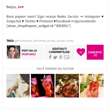
Beijos,
Ju♥
Bora papear mais? Siga nossas Redes Sociais ⇒ Instagram ♥
Snapchat ♥ Twitter ♥ Pinterest ♥Facebook⇒ @jurovalendo
[show_shopthepost_widget id=”3053951″]
TAGS:
perfumando
,
perfumes
,
prada
,
prada candy
GOSTOU?!
POST DA
JU
COMPARTILHE:
38
COMENTE!
PERFUMES
(7)
VOCÊ TAMBÉM VAI GOSTAR