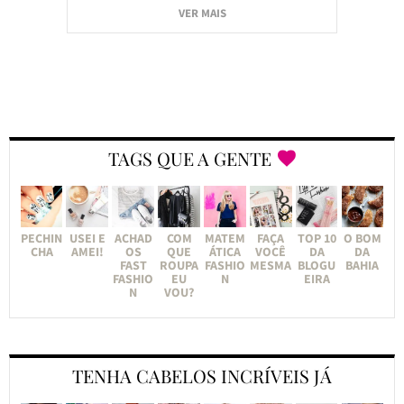
VER MAIS
TAGS QUE A GENTE
PECHIN
USEI E
ACHAD
COM
MATEM
FAÇA
TOP 10
O BOM
CHA
AMEI!
OS
QUE
ÁTICA
VOCÊ
DA
DA
FAST
ROUPA
FASHIO
MESMA
BLOGU
BAHIA
FASHIO
EU
N
EIRA
N
VOU?
TENHA CABELOS INCRÍVEIS JÁ