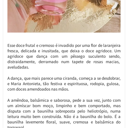
Esse doce frutal e cremoso é invadido por uma flor de laranjeira
fresca, delicada e inusitada, que deixa o doce agridoce. Um
agridoce que dança com um pêssego suculento sendo,
distraidamente, derramado num tapete de rosas macias,
aveludadas.
A dança, que mais parece uma ciranda, começa a se desdobrar,
e Maria Antonieta, tão festiva e espirituosa, rodopia, gulosa,
com doces amendoados nas mãos.
A amêndoa, balsâmica e saborosa, pede a sua vez, junto com
um almíscar bom moço, limpinho e bem comportado, mas
disputa com a baunilha sobreposta pelo heliotrópio, numa
leitura muito bem construída. Não é a baunilha do bolo. É a
baunilha levemente floral, suave, cremosa e balsâmica do
tornassol.