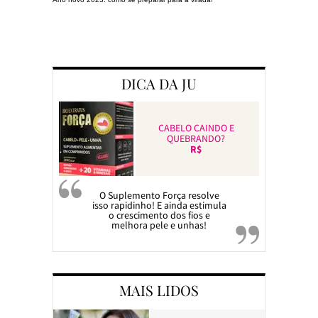
Preparando a c
DICA DA JU
CABELO CAINDO E
QUEBRANDO?
R$
O Suplemento Força resolve
isso rapidinho! E ainda estimula
o crescimento dos fios e
melhora pele e unhas!
MAIS LIDOS