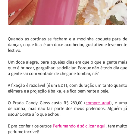
Quando as cortinas se fecham e a mocinha coquete para de
dançar, o que fica é um doce acolhedor, gustativo e levemente
festivo.
Um doce alegre, para aqueles dias em que o que a gente mais
quer é brincar, gargalhar, se deliciar. Porque não é todo dia que
a gente sai com vontade de chegar e tombar, né?
A fixação é razoável (é um EDT), com duração um tanto quanto
efêmera e a projeção é baixa, ele fica bem rente a pele.
O Prada Candy Gloss custa R$ 289,00 (
compre aqui
), é uma
delicinha, mas não faz parte dos meus preferidos. Alguém já
usou? Conta aí o que achou!
E pra conferir os outros
Perfumando é só clicar aqui
, tem muito
perfume incrível!