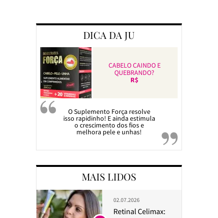
Preparando a c
DICA DA JU
CABELO CAINDO E
QUEBRANDO?
R$
O Suplemento Força resolve
isso rapidinho! E ainda estimula
o crescimento dos fios e
melhora pele e unhas!
MAIS LIDOS
02.07.2026
Retinal Celimax: