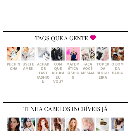
TAGS QUE A GENTE
PECHIN
USEI E
ACHAD
COM
MATEM
FAÇA
TOP 10
O BOM
CHA
AMEI!
OS
QUE
ÁTICA
VOCÊ
DA
DA
FAST
ROUPA
FASHIO
MESMA
BLOGU
BAHIA
FASHIO
EU
N
EIRA
N
VOU?
TENHA CABELOS INCRÍVEIS JÁ