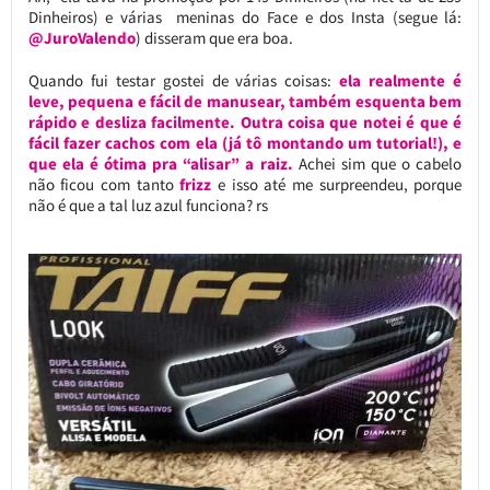
Dinheiros) e várias meninas do Face e dos Insta (segue lá:
@JuroValendo
) disseram que era boa.
Quando fui testar gostei de várias coisas:
ela realmente é
leve, pequena e fácil de manusear, também esquenta bem
rápido e desliza facilmente. Outra coisa que notei é que é
fácil fazer cachos com ela (já tô montando um tutorial!), e
que ela é ótima pra “alisar” a raiz.
Achei sim que o cabelo
não ficou com tanto
frizz
e isso até me surpreendeu, porque
não é que a tal luz azul funciona? rs