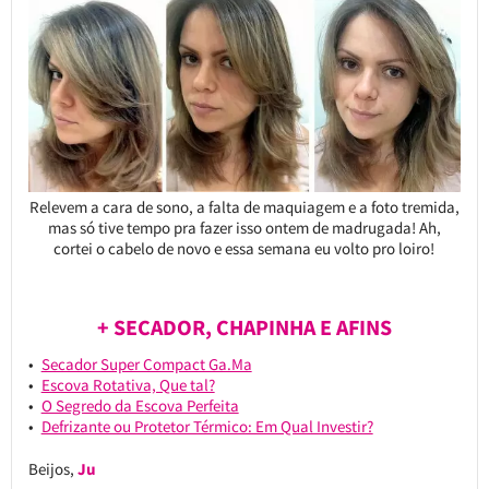
Relevem a cara de sono, a falta de maquiagem e a foto tremida,
mas só tive tempo pra fazer isso ontem de madrugada! Ah,
cortei o cabelo de novo e essa semana eu volto pro loiro!
+ SECADOR, CHAPINHA E AFINS
Secador Super Compact Ga.Ma
Escova Rotativa, Que tal?
O Segredo da Escova Perfeita
Defrizante ou Protetor Térmico: Em Qual Investir?
Beijos,
Ju