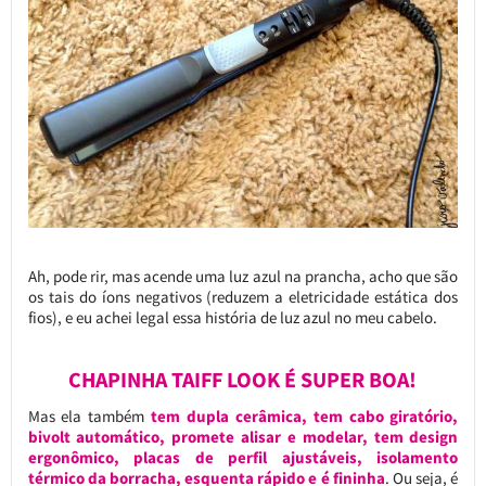
Ah, pode rir, mas acende uma luz azul na prancha, acho que são
os tais do íons negativos (reduzem a eletricidade estática dos
fios), e eu achei legal essa história de luz azul no meu cabelo.
CHAPINHA TAIFF LOOK É SUPER BOA!
Mas ela também
tem dupla cerâmica, tem cabo giratório,
bivolt automático, promete alisar e modelar, tem design
ergonômico, placas de perfil ajustáveis, isolamento
térmico da borracha, esquenta rápido e é fininha
. Ou seja, é