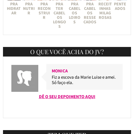
PRA
PRA
PRA
PRA
PRA
PRA
RECEIT
PENTE
HIDRAT
NUTRI
RECON
TER
CABEL
CABEL
INHAS
ADOS
AR
R
STRUI
CABEL
OS
OS
MILAG
R
OS
LOIRO
RESSE
ROSAS
LONGO
S
CADOS
S
O QUE VOCÊ ACHA DO JV?
MONICA
Fiz a escova da Marie Luise e amei.
Só faço ela.
DÊ O SEU DEPOIMENTO AQUI