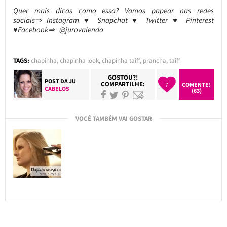
Quer mais dicas como essa? Vamos papear nas redes
sociais⇒ Instagram ♥ Snapchat ♥ Twitter ♥ Pinterest
♥Facebook⇒ @jurovalendo
TAGS:
chapinha
,
chapinha look
,
chapinha taiff
,
prancha
,
taiff
GOSTOU?!
POST DA
JU
COMPARTILHE:
7
COMENTE!
CABELOS
(63)
VOCÊ TAMBÉM VAI GOSTAR