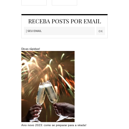
RECEBA POSTS POR EMAIL
Dicas rápidas!
Ano novo 2023: como se preparar para a virada!
Preparando a c