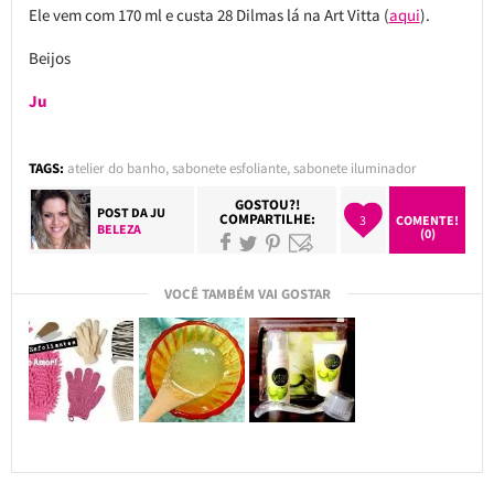
Ele vem com 170 ml e custa 28 Dilmas lá na Art Vitta (
aqui
).
Beijos
Ju
TAGS:
atelier do banho
,
sabonete esfoliante
,
sabonete iluminador
GOSTOU?!
POST DA
JU
COMPARTILHE:
3
COMENTE!
BELEZA
(0)
VOCÊ TAMBÉM VAI GOSTAR