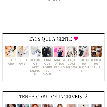
VER MAIS
TAGS QUE A GENTE
PECHIN
USEI E
ACHAD
COM
MATEM
FAÇA
TOP 10
O BOM
CHA
AMEI!
OS
QUE
ÁTICA
VOCÊ
DA
DA
FAST
ROUPA
FASHIO
MESMA
BLOGU
BAHIA
FASHIO
EU
N
EIRA
N
VOU?
TENHA CABELOS INCRÍVEIS JÁ