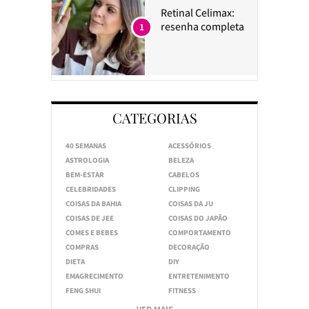
Retinal Celimax:
resenha completa
1
CATEGORIAS
40 SEMANAS
ACESSÓRIOS
ASTROLOGIA
BELEZA
BEM-ESTAR
CABELOS
CELEBRIDADES
CLIPPING
COISAS DA BAHIA
COISAS DA JU
COISAS DE JEE
COISAS DO JAPÃO
COMES E BEBES
COMPORTAMENTO
COMPRAS
DECORAÇÃO
DIETA
DIY
EMAGRECIMENTO
ENTRETENIMENTO
FENG SHUI
FITNESS