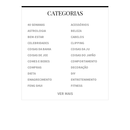
CATEGORIAS
40 SEMANAS
ACESSÓRIOS
ASTROLOGIA
BELEZA
BEM-ESTAR
CABELOS
CELEBRIDADES
CLIPPING
COISAS DA BAHIA
COISAS DA JU
COISAS DE JEE
COISAS DO JAPÃO
COMES E BEBES
COMPORTAMENTO
COMPRAS
DECORAÇÃO
DIETA
DIY
EMAGRECIMENTO
ENTRETENIMENTO
FENG SHUI
FITNESS
VER MAIS