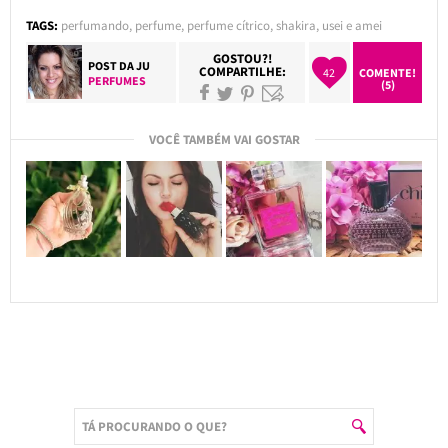
TAGS:
perfumando
,
perfume
,
perfume cítrico
,
shakira
,
usei e amei
GOSTOU?!
POST DA
JU
COMPARTILHE:
42
COMENTE!
PERFUMES
(5)
VOCÊ TAMBÉM VAI GOSTAR