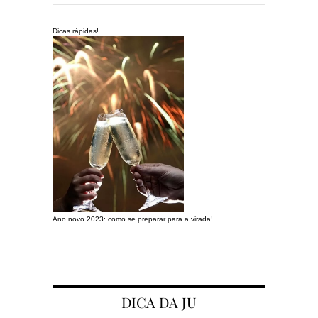
Dicas rápidas!
Ano novo 2023: como se preparar para a virada!
Preparando a c
DICA DA JU