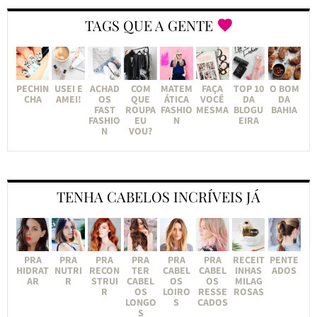
TAGS QUE A GENTE
PECHIN
USEI E
ACHAD
COM
MATEM
FAÇA
TOP 10
O BOM
CHA
AMEI!
OS
QUE
ÁTICA
VOCÊ
DA
DA
FAST
ROUPA
FASHIO
MESMA
BLOGU
BAHIA
FASHIO
EU
N
EIRA
N
VOU?
TENHA CABELOS INCRÍVEIS JÁ
PRA
PRA
PRA
PRA
PRA
PRA
RECEIT
PENTE
HIDRAT
NUTRI
RECON
TER
CABEL
CABEL
INHAS
ADOS
AR
R
STRUI
CABEL
OS
OS
MILAG
R
OS
LOIRO
RESSE
ROSAS
LONGO
S
CADOS
S