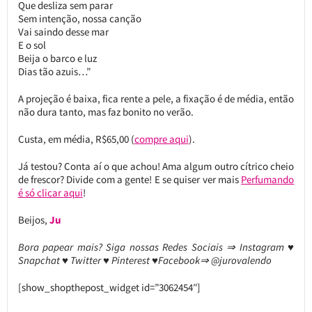
Que desliza sem parar
Sem intenção, nossa canção
Vai saindo desse mar
E o sol
Beija o barco e luz
Dias tão azuis…”
A projeção é baixa, fica rente a pele, a fixação é de média, então
não dura tanto, mas faz bonito no verão.
Custa, em média, R$65,00 (
compre aqui
).
Já testou? Conta aí o que achou! Ama algum outro cítrico cheio
de frescor? Divide com a gente! E se quiser ver mais
Perfumando
é só clicar aqui
!
Beijos,
Ju
Bora papear mais? Siga nossas Redes Sociais ⇒ Instagram ♥
Snapchat ♥ Twitter ♥ Pinterest ♥Facebook⇒ @jurovalendo
[show_shopthepost_widget id=”3062454″]