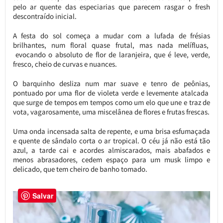
pelo ar quente das especiarias que parecem rasgar o fresh
descontraído inicial.
A festa do sol começa a mudar com a lufada de frésias
brilhantes, num floral quase frutal, mas nada melífluas,
evocando o absoluto de flor de laranjeira, que é leve, verde,
fresco, cheio de curvas e nuances.
O barquinho desliza num mar suave e tenro de peônias,
pontuado por uma flor de violeta verde e levemente atalcada
que surge de tempos em tempos como um elo que une e traz de
vota, vagarosamente, uma miscelânea de flores e frutas frescas.
Uma onda incensada salta de repente, e uma brisa esfumaçada
e quente de sândalo corta o ar tropical. O céu já não está tão
azul, a tarde cai e acordes almiscarados, mais abafados e
menos abrasadores, cedem espaço para um musk limpo e
delicado, que tem cheiro de banho tomado.
Salvar