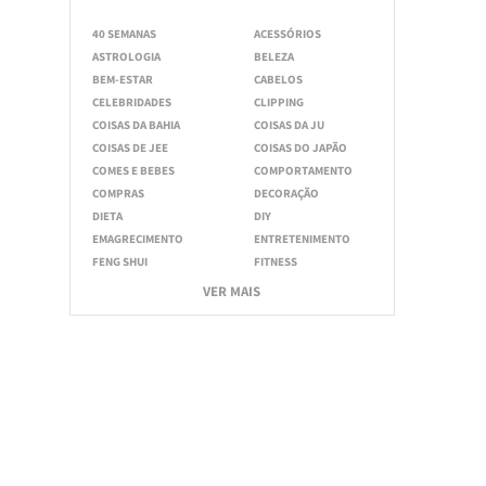
40 SEMANAS
ACESSÓRIOS
ASTROLOGIA
BELEZA
BEM-ESTAR
CABELOS
CELEBRIDADES
CLIPPING
COISAS DA BAHIA
COISAS DA JU
COISAS DE JEE
COISAS DO JAPÃO
COMES E BEBES
COMPORTAMENTO
COMPRAS
DECORAÇÃO
DIETA
DIY
EMAGRECIMENTO
ENTRETENIMENTO
FENG SHUI
FITNESS
VER MAIS