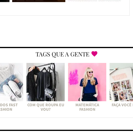
TAGS QUE A GENTE
DOS FAST
COM QUE ROUPA EU
MATEMÁTICA
FAÇA VOCÊ
ASHION
VOU?
FASHION