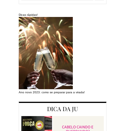
Dicas rápidas!
Ano novo 2023: como se preparar para a virada!
Preparando a cas
DICA DA JU
CABELO CAINDO E