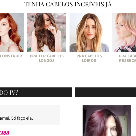
TENHA CABELOS INCRÍVEIS JÁ
ECONSTRUIR
PRA TER CABELOS
PRA CABELOS
PRA CAB
LONGOS
LOIROS
RESSEC
DO JV?
 amei. Só faço ela.
AQUI