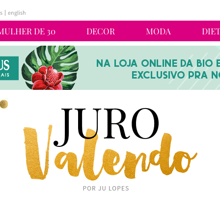
s
english
MULHER DE 30
DECOR
MODA
DIE