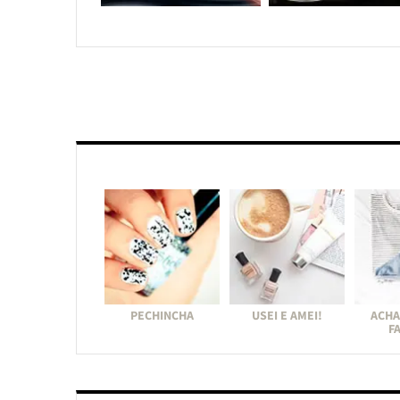
PECHINCHA
USEI E AMEI!
ACHA
F