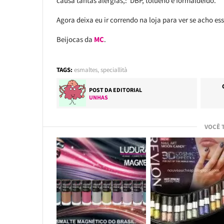
causa tantas alergias,: DBP, tolueno e formaldeído.
Agora deixa eu ir correndo na loja para ver se acho es
Beijocas da
MC
.
TAGS:
esmaltes
,
speciallità
POST DA EDITORIAL
UNHAS
VOCÊ 