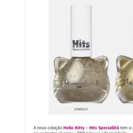
A nova coleção
Hello Kitty – Hits Speciallità
tem o p