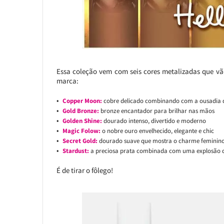
Essa coleção vem com seis cores metalizadas que vã
marca:
Copper Moon
:
cobre delicado combinando com a ousadia d
Gold Bronze
:
bronze encantador para brilhar nas mãos
Golden Shine
:
dourado intenso, divertido e moderno
Magic Folow
:
o nobre ouro envelhecido, elegante e chic
Secret Gold
:
dourado suave que mostra o charme feminin
Stardust
:
a preciosa prata combinada com uma explosão d
É de tirar o fôlego!