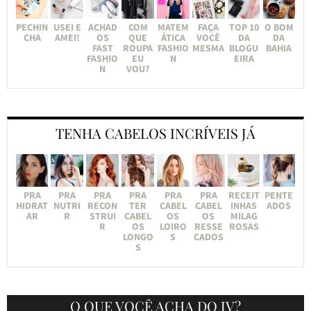
PECHIN
USEI E
ACHAD
COM
MATEM
FAÇA
TOP 10
O BOM
CHA
AMEI!
OS
QUE
ÁTICA
VOCÊ
DA
DA
FAST
ROUPA
FASHIO
MESMA
BLOGU
BAHIA
FASHIO
EU
N
EIRA
N
VOU?
TENHA CABELOS INCRÍVEIS JÁ
PRA
PRA
PRA
PRA
PRA
PRA
RECEIT
PENTE
HIDRAT
NUTRI
RECON
TER
CABEL
CABEL
INHAS
ADOS
AR
R
STRUI
CABEL
OS
OS
MILAG
R
OS
LOIRO
RESSE
ROSAS
LONGO
S
CADOS
S
O QUE VOCÊ ACHA DO JV?