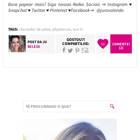
Bora papear mais? Siga nossas Redes Sociais ⇒ Instagram ♥
Snapchat ♥ Twitter ♥ Pinterest ♥Facebook⇒ @jurovalendo
TAGS:
clareador de pelos
,
phytoervas
,
sun in
GOSTOU?!
POST DA
JU
COMPARTILHE:
53
COMENTE!
BELEZA
(2)