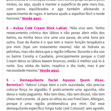
mistas, ou seja, ajuda a manter a superfície da pele mais lisa,
com poros equilibrados e age também afastando o
aparecimento de rugas. A textura ajuda a espalhar fácil e rende
horrores.”
Vende aqui.
6 – Avène Cold Cream Stick Labial:
“Não vivo sem. Tenho
ressecamento crônico dos lábios e não posso abrir mão dos
balms, ou minha boca vira uma uva passa, de uma hora pra
outra. Esse da Àvene é o que tem a maior função terapêutica
pra mim (tipo um tratamento mesmo) não só hidrata as
pelinhas, mas não deixa que a região inflame. Durante o dia uso
os balms Ceralip e Caudalie, principalmente porque o Cold
Cream deixa os lábios beeem brancos, então é melhor usá-lo à
noite. Sou aloka do balm, reaplico o dia todo, mas é por
necessidade mesmo.”
Vende aqui.
5 – Demaquilante Facial Aquoso Quem disse,
Berenice?:
“Adoro! Limpa bem e com suavidade, não precisa
colocar força no algodão. É praticamente uma aguinha, não
deixa o rosto peguento. Não tem óleo, não tem álcool, não tem
cheio nem corante. Já para os olhos eu uso FrexClean, Allergan,
porque é uma região problemática pra mim. Daí esse
demaquilante específico limpa tudo (até Colossal) sem agredir,