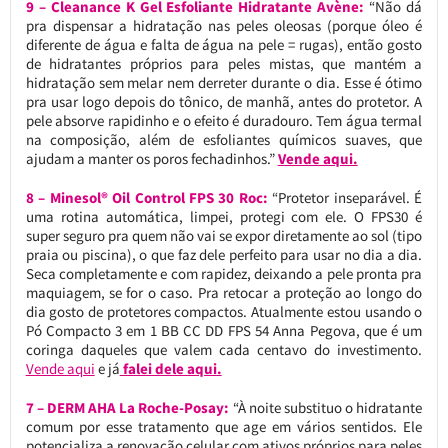
9 – Cleanance K Gel Esfoliante Hidratante Avène:
“Não dá
pra dispensar a hidratação nas peles oleosas (porque óleo é
diferente de água e falta de água na pele = rugas), então gosto
de hidratantes próprios para peles mistas, que mantém a
hidratação sem melar nem derreter durante o dia. Esse é ótimo
pra usar logo depois do tônico, de manhã, antes do protetor. A
pele absorve rapidinho e o efeito é duradouro. Tem água termal
na composição, além de esfoliantes químicos suaves, que
ajudam a manter os poros fechadinhos.”
Vende aqui.
8 – Minesol® Oil Control FPS 30 Roc:
“Protetor inseparável. É
uma rotina automática, limpei, protegi com ele. O FPS30 é
super seguro pra quem não vai se expor diretamente ao sol (tipo
praia ou piscina), o que faz dele perfeito para usar no dia a dia.
Seca completamente e com rapidez, deixando a pele pronta pra
maquiagem, se for o caso. Pra retocar a proteção ao longo do
dia gosto de protetores compactos. Atualmente estou usando o
Pó Compacto 3 em 1 BB CC DD FPS 54 Anna Pegova, que é um
coringa daqueles que valem cada centavo do investimento.
Vende aqui
e já
falei dele aqui.
7 – DERM AHA La Roche-Posay:
“À noite substituo o hidratante
comum por esse tratamento que age em vários sentidos. Ele
potencializa a renovação celular com ativos próprios para peles