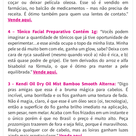
coçar ou deixar película oleosa. Esse só é vendido em
farmácias, no balcão de medicamentos – mas não precisa de
receita. É ótimo também para quem usa lentes de contato.”
Vende aqui.
4 – Tônico Facial Preparativo Contém 1g:
“Vocês podem
imaginar a quantidade de tônicos que já tive oportunidade de
experimentar…e esse ainda ocupa o topo da minha lista. Minha
pele se dá muito bem com ele, ganha um glow, sabe? Deixa com
cara de ryca saudável (mesmo quando você a) não é rica, e b)
está quase podre de gripe). Ele tem derivados do arroz e alfa
bisabolol na fórmula, o que é ótimo pra manter a pele
equilibrada.”
Vende aqui.
3 – Kendi Oil Dry Oil Mist Bamboo Smooth Alterna:
“Digo
pras amigas que essa é a bruma mágica para cabelos. É
incrível, uma borrifada e os fios ganham uma textura de fada.
Não é magia, claro, é que esse é um óleo seco (oi, tecnologia),
então a superfície do fio ganha brilho imediato na aplicação,
sem pesar, nem melar. Acaba com fios frizados em um instante e
o único porém é que no Brasil o preço é muito alto. Peça
prazamigas
trazerem de fora e seja feliz, porque é maravilhoso.
Realça qualquer cor de cabelo, mas as loiras ganham luzes
ainda mais espetaculares.”
Vende aqui.