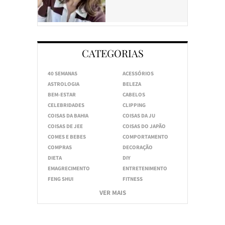
CATEGORIAS
40 SEMANAS
ACESSÓRIOS
ASTROLOGIA
BELEZA
BEM-ESTAR
CABELOS
CELEBRIDADES
CLIPPING
COISAS DA BAHIA
COISAS DA JU
COISAS DE JEE
COISAS DO JAPÃO
COMES E BEBES
COMPORTAMENTO
COMPRAS
DECORAÇÃO
DIETA
DIY
EMAGRECIMENTO
ENTRETENIMENTO
FENG SHUI
FITNESS
VER MAIS