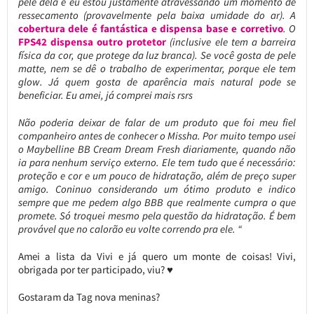
pele dela e eu estou justamente atravessando um momento de
ressecamento (provavelmente pela baixa umidade do ar). A
cobertura dele é fantástica e dispensa base e corretivo
. O
FPS42 dispensa outro protetor
(inclusive ele tem a barreira
física da cor, que protege da luz branca). Se você gosta de pele
matte, nem se dê o trabalho de experimentar, porque ele tem
glow. Já quem gosta de aparência mais natural pode se
beneficiar. Eu amei, já comprei mais rsrs
Não poderia deixar de falar de um produto que foi meu fiel
companheiro antes de conhecer o Missha. Por muito tempo usei
o Maybelline BB Cream Dream Fresh diariamente, quando não
ia para nenhum serviço externo. Ele tem tudo que é necessário:
proteção e cor e um pouco de hidratação, além de preço super
amigo. Coninuo considerando um ótimo produto e indico
sempre que me pedem algo BBB que realmente cumpra o que
promete. Só troquei mesmo pela questão da hidratação. É bem
provável que no calorão eu volte correndo pra ele. “
Amei a lista da Vivi e já quero um monte de coisas! Vivi,
obrigada por ter participado, viu? ♥
Gostaram da Tag nova meninas?