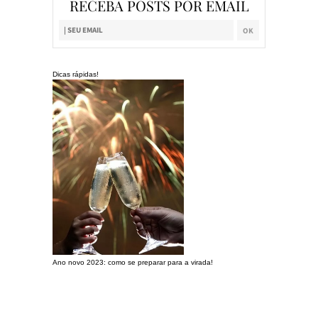
RECEBA POSTS POR EMAIL
Dicas rápidas!
Ano novo 2023: como se preparar para a virada!
Preparando a c