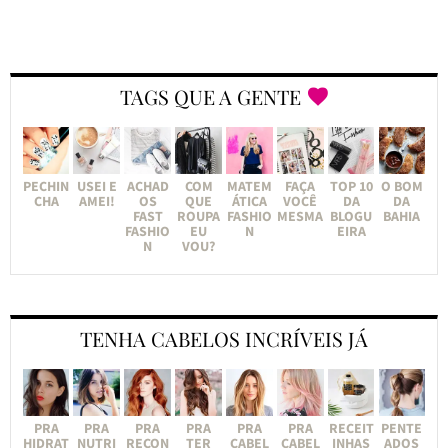
TAGS QUE A GENTE
PECHIN
USEI E
ACHAD
COM
MATEM
FAÇA
TOP 10
O BOM
CHA
AMEI!
OS
QUE
ÁTICA
VOCÊ
DA
DA
FAST
ROUPA
FASHIO
MESMA
BLOGU
BAHIA
FASHIO
EU
N
EIRA
N
VOU?
TENHA CABELOS INCRÍVEIS JÁ
PRA
PRA
PRA
PRA
PRA
PRA
RECEIT
PENTE
HIDRAT
NUTRI
RECON
TER
CABEL
CABEL
INHAS
ADOS