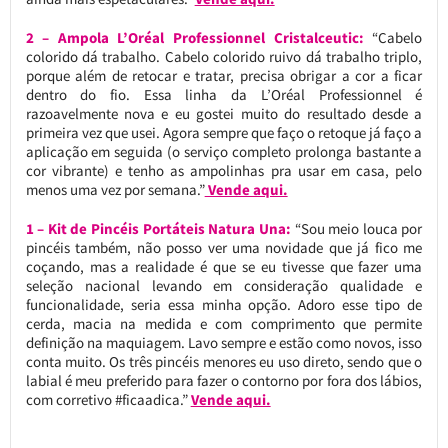
2 – Ampola L’Oréal Professionnel Cristalceutic:
“Cabelo
colorido dá trabalho. Cabelo colorido ruivo dá trabalho triplo,
porque além de retocar e tratar, precisa obrigar a cor a ficar
dentro do fio. Essa linha da L’Oréal Professionnel é
razoavelmente nova e eu gostei muito do resultado desde a
primeira vez que usei. Agora sempre que faço o retoque já faço a
aplicação em seguida (o serviço completo prolonga bastante a
cor vibrante) e tenho as ampolinhas pra usar em casa, pelo
menos uma vez por semana.”
Vende aqui.
1 – Kit de Pincéis Portáteis Natura Una:
“Sou meio louca por
pincéis também, não posso ver uma novidade que já fico me
coçando, mas a realidade é que se eu tivesse que fazer uma
seleção nacional levando em consideração qualidade e
funcionalidade, seria essa minha opção. Adoro esse tipo de
cerda, macia na medida e com comprimento que permite
definição na maquiagem. Lavo sempre e estão como novos, isso
conta muito. Os três pincéis menores eu uso direto, sendo que o
labial é meu preferido para fazer o contorno por fora dos lábios,
com corretivo #ficaadica.”
Vende aqui.