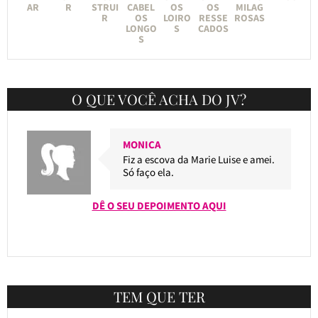
AR
R
STRUI
CABEL
OS
OS
MILAG
R
OS
LOIRO
RESSE
ROSAS
LONGO
S
CADOS
S
O QUE VOCÊ ACHA DO JV?
MONICA
Fiz a escova da Marie Luise e amei.
Só faço ela.
DÊ O SEU DEPOIMENTO AQUI
TEM QUE TER