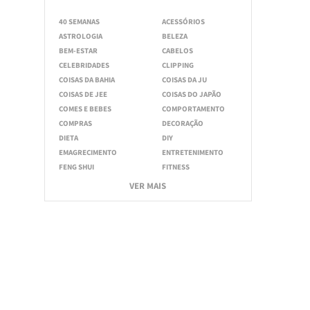
40 SEMANAS
ACESSÓRIOS
ASTROLOGIA
BELEZA
BEM-ESTAR
CABELOS
CELEBRIDADES
CLIPPING
COISAS DA BAHIA
COISAS DA JU
COISAS DE JEE
COISAS DO JAPÃO
COMES E BEBES
COMPORTAMENTO
COMPRAS
DECORAÇÃO
DIETA
DIY
EMAGRECIMENTO
ENTRETENIMENTO
FENG SHUI
FITNESS
VER MAIS