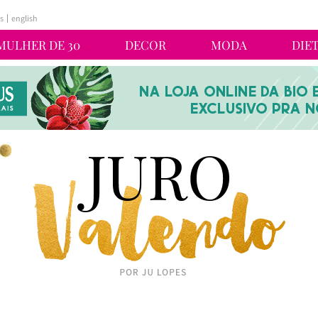
s
english
MULHER DE 30
DECOR
MODA
DIE