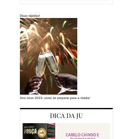
Dicas rápidas!
Ano novo 2023: como se preparar para a virada!
Preparando a cas
DICA DA JU
CABELO CAINDO E