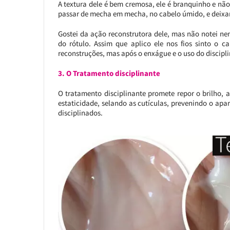
A textura dele é bem cremosa, ele é branquinho e não 
passar de mecha em mecha, no cabelo úmido, e deixar
Gostei da ação reconstrutora dele, mas não notei ne
do rótulo. Assim que aplico ele nos fios sinto o
reconstruções, mas após o enxágue e o uso do disciplin
3. O Tratamento disciplinante
O tratamento disciplinante promete repor o brilho, 
estaticidade, selando as cutículas, prevenindo o apa
disciplinados.